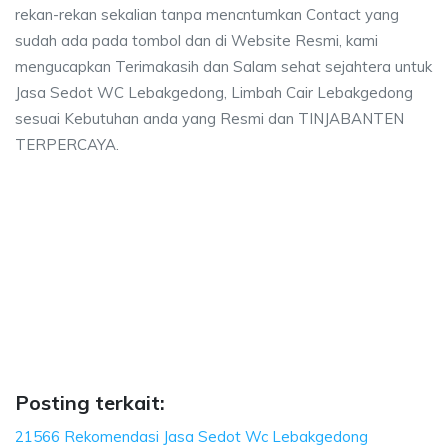
rekan-rekan sekalian tanpa mencntumkan Contact yang
sudah ada pada tombol dan di Website Resmi, kami
mengucapkan Terimakasih dan Salam sehat sejahtera untuk
Jasa Sedot WC Lebakgedong, Limbah Cair Lebakgedong
sesuai Kebutuhan anda yang Resmi dan TINJABANTEN
TERPERCAYA.
edong, biaya sedot wc, harga sedot wc Lebak
aya sedot wc, harga sedot wc Lebakgedong, sedot wc Lebakgedong harga,
dong, biaya sedot wc, harga sedot wc Lebakgedong,
g, biaya sedot wc, harga sedot wc Lebakgedong, sedot wc 
Posting terkait:
21566 Rekomendasi Jasa Sedot Wc Lebakgedong