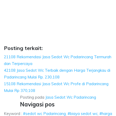
ng, biaya sedot wc, harga sedot wc Padarincan
edot wc, harga sedot wc Padarincang, sedot wc Padarincang harga, sedot w
, biaya sedot wc, harga sedot wc Padarincang, sedo
iaya sedot wc, harga sedot wc Padarincang, sedot wc Padar
Posting terkait:
21108 Rekomendasi Jasa Sedot Wc Padarincang Termurah
dan Terpercaya
42108 Jasa Sedot Wc Terbaik dengan Harga Terjangkau di
Padarincang Mulai Rp. 230,108
15108 Rekomendasi Jasa Sedot Wc Profe di Padarincang
Mulai Rp 370,108
Posting pada
Jasa Sedot Wc Padarincang
Navigasi pos
Keyword :
#sedot wc Padarincang, #biaya sedot wc, #harga