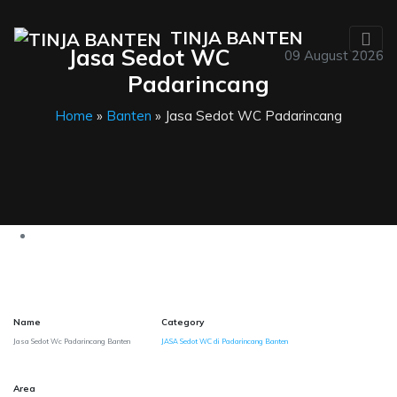
TINJA BANTEN
Jasa Sedot WC
09 August 2026
Padarincang
Home
»
Banten
» Jasa Sedot WC Padarincang
Name
Category
Jasa Sedot Wc Padarincang Banten
JASA Sedot WC di Padarincang Banten
Area