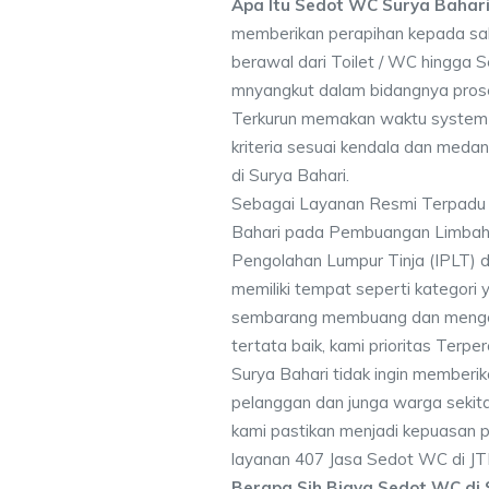
Apa Itu Sedot WC Surya Bahari
memberikan perapihan kepada sa
berawal dari Toilet / WC hingga 
mnyangkut dalam bidangnya pros
Terkurun memakan waktu system 
kriteria sesuai kendala dan me
di Surya Bahari.
Sebagai Layanan Resmi Terpadu
Bahari pada Pembuangan Limbah T
Pengolahan Lumpur Tinja (IPLT) d
memiliki tempat seperti kategori 
sembarang membuang dan mengot
tertata baik, kami prioritas Ter
Surya Bahari tidak ingin member
pelanggan dan junga warga sekitar
kami pastikan menjadi kepuasan
layanan 407 Jasa Sedot WC di JT
Berapa Sih Biaya Sedot WC di 