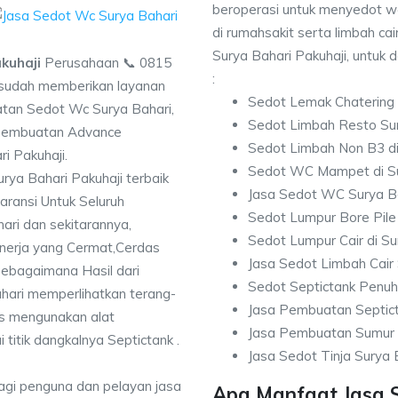
beroperasi untuk menyedot w
di rumahsakit serta limbah cair
Surya Bahari Pakuhaji, untuk 
kuhaji
Perusahaan 📞 0815
:
udah memberikan layanan
Sedot Lemak Chatering 
atan Sedot Wc Surya Bahari,
Sedot Limbah Resto Sur
 Pembuatan Advance
Sedot Limbah Non B3 di
i Pakuhaji.
Sedot WC Mampet di Su
ya Bahari Pakuhaji terbaik
Jasa Sedot WC Surya B
ransi Untuk Seluruh
Sedot Lumpur Bore Pile
ari dan sekitarannya,
Sedot Lumpur Cair di Su
kinerja yang Cermat,Cerdas
Jasa Sedot Limbah Cair 
sebagaimana Hasil dari
Sedot Septictank Penuh
ari memperlihatkan terang-
Jasa Pembuatan Septict
is mengunakan alat
Jasa Pembuatan Sumur 
 titik dangkalnya Septictank .
Jasa Sedot Tinja Surya 
bagi penguna dan pelayan jasa
Apa Manfaat Jasa 