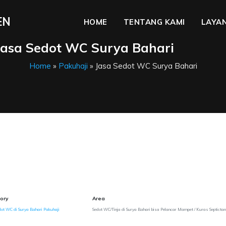
EN
HOME
TENTANG KAMI
LAYAN
Jasa Sedot WC Surya Bahari
Home
»
Pakuhaji
» Jasa Sedot WC Surya Bahari
ory
Area
ot WC di Surya Bahari Pakuhaji
Sedot WC/Tinja di Surya Bahari bisa Pelancar Mampet / Kuras Septicta