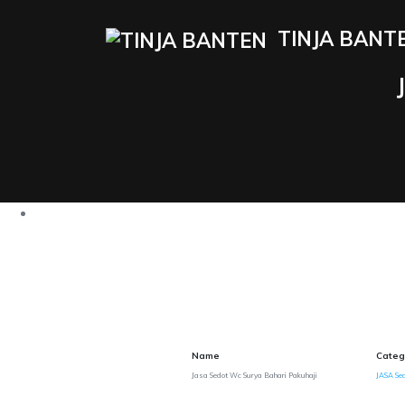
TINJA BANT
Name
Categ
Jasa Sedot Wc Surya Bahari Pakuhaji
JASA Sed