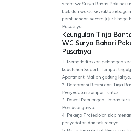
sedot wc Surya Bahari Pakuhaji un
baik dari waktu kewaktu sebagai
pembuangan secara Jujur hingga k
Pusatnya.
Keungulan Tinja Bant
WC Surya Bahari Paku
Pusatnya
1. Memprioritaskan pelanggan sed
kebutuhan Seperti Tempat tingal/
Apartment, Mall dn gedung lainya.
2. Bergaransi Resmi dari Tinja B
Penyedotan sampai Tuntas.
3. Resmi Pebuangan Limbah tert
Pembuanganya.
4. Pekerja Profesiolan siap men
penyedotan dan salurannya.
5. Biaya Bersahabat Nego Pun Ja