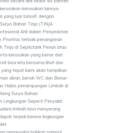
fesi secara ahli sedot wc banten
kerusakan-kerusakan lainnya
yang luar biasa!!, dengan
urya Bahari Tinja (TINJA
fesional Ahli dalam Penyedotan
k Prioritas terbaik penanganan
 Tinja di Sepitctank Penuh atau
erta kerusakan yang benar dari
erat bisa kita bersama lihat dan
n yang tepat kami akan tampilkan
an aliran, bersih WC dan Benar-
as Habis penampungan Limbah di
teng Surya Bahari.
 Lingkungan Seperti Penyakit
/udara limbah bisa menyerang
 dapat terjadi karena lingkungan
ilet
ngga pengusaha bahkan sampai