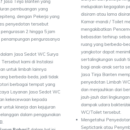
?
Jasa Tinja Banten yang
melupakan kegagalan p
luran pembuangan yang
disiram atau lama disir
Sepiteng, dengan Pekerja yang
Kamar-mandi / Toilet 
es penyedotan tersebut
mengakibatkan Pencema
pengurasan 2 hingga 5 jam
bebasdan terhirup sebag
dan penampungan pengurasanya
ruang yang berbeda-bed
yangkotor dapat menimbu
 dalam Jasa Sedot WC Surya
sertalingkungan sudah 
ersebut kami di Instalasi
bagi anak-anak serta se
an untuk limbah lainnya
Jasa Tinja Banten memp
yang berbeda-beda, jadi tidak
penyedotan Limbah WC d
ori berbagai tempat yang
dan menjauhkan dari ber
percaya Layanan Jasa Sedot WC
jauh-jauh dari lingkunga
ikan kekecewaan kepada
dampak udara bakteri/air
 untuk kinerja dan kejujuran
WC/Toilet tersebut.
 pelanggan dalam penggunakan
Mengetahui Penyedotan
B.
Septictank atau Penym
Surya Bahari?
dalam hal ini