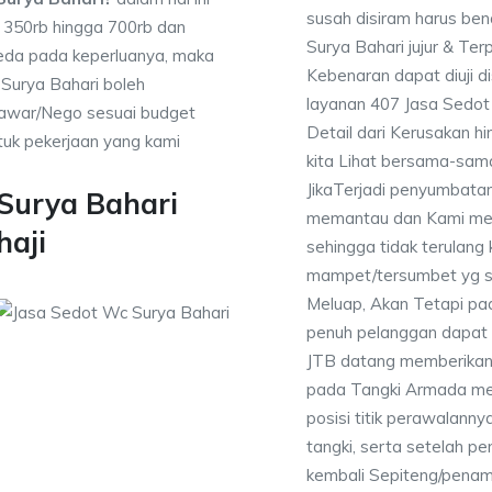
susah disiram harus be
a 350rb hingga 700rb dan
Surya Bahari jujur & Ter
beda pada keperluanya, maka
Kebenaran dapat diuji 
Surya Bahari boleh
layanan 407 Jasa Sedo
enawar/Nego sesuai budget
Detail dari Kerusakan 
uk pekerjaan yang kami
kita Lihat bersama-sa
JikaTerjadi penyumbatan
Surya Bahari
memantau dan Kami mem
haji
sehingga tidak terulang k
mampet/tersumbet yg s
Meluap, Akan Tetapi p
penuh pelanggan dapat m
JTB datang memberikan l
pada Tangki Armada men
posisi titik perawalanny
tangki, serta setelah p
kembali Sepiteng/pena