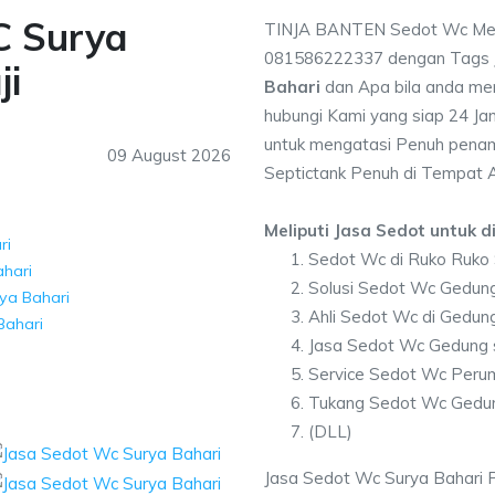
C Surya
TINJA BANTEN Sedot Wc Meli
081586222337 dengan Tags
ji
Bahari
dan Apa bila anda me
hubungi Kami yang siap 24 Jam
untuk mengatasi Penuh penam
09 August 2026
Septictank Penuh di Tempat 
Meliputi Jasa Sedot untuk di
ri
Sedot Wc di Ruko Ruko 
hari
Solusi Sedot Wc Gedung
a Bahari
Ahli Sedot Wc di Gedun
Bahari
Jasa Sedot Wc Gedung s
Service Sedot Wc Peru
Tukang Sedot Wc Gedun
(DLL)
Jasa Sedot Wc Surya Bahari Pa