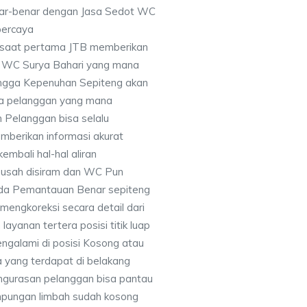
nar-benar dengan Jasa Sedot WC
percaya
disaat pertama JTB memberikan
t WC Surya Bahari yang mana
hingga Kepenuhan Sepiteng akan
ma pelanggan yang mana
 Pelanggan bisa selalu
berikan informasi akurat
embali hal-hal aliran
usah disiram dan WC Pun
ada Pemantauan Benar sepiteng
engkoreksi secara detail dari
ayanan tertera posisi titik luap
galami di posisi Kosong atau
a yang terdapat di belakang
engurasan pelanggan bisa pantau
mpungan limbah sudah kosong