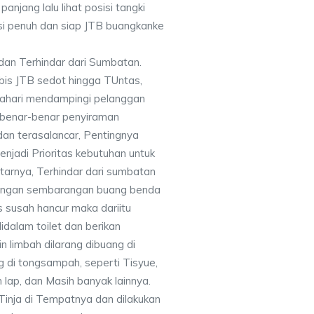
panjang lalu lihat posisi tangki
si penuh dan siap JTB buangkanke
dan Terhindar dari Sumbatan.
bis JTB sedot hingga TUntas,
ahari mendampingi pelanggan
a benar-benar penyiraman
dan terasalancar, Pentingnya
njadi Prioritas kebutuhan untuk
tarnya, Terhindar dari sumbatan
 jangan sembarangan buang benda
s susah hancur maka dariitu
dalam toilet dan berikan
n limbah dilarang dibuang di
g di tongsampah, seperti Tisyue,
n lap, dan Masih banyak lainnya.
Tinja di Tempatnya dan dilakukan