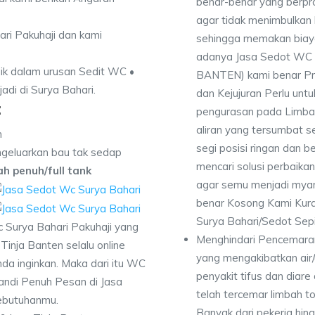
benar-benar yang berpro
agar tidak menimbulkan 
ari Pakuhaji dan kami
sehingga memakan biaya 
adanya Jasa Sedot WC S
ik dalam urusan Sedit WC •
BANTEN) kami benar Pro
adi di Surya Bahari.
dan Kejujuran Perlu untu
:
pengurasan pada Limbah
aliran yang tersumbat s
n
segi posisi ringan dan b
geluarkan bau tak sedap
mencari solusi perbaika
dah penuh/full tank
agar semu menjadi myam
benar Kosong Kami Kur
Surya Bahari/Sedot Sepi
 Surya Bahari Pakuhaji yang
Menghindari Pencemaran
Tinja Banten selalu online
yang mengakibatkan air
da inginkan. Maka dari itu WC
penyakit tifus dan diare
ndi Penuh Pesan di Jasa
telah tercemar limbah to
kebutuhanmu.
Banyak dari pekerja hi