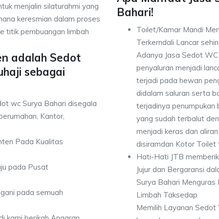
tuk menjalin silaturahmi yang
Bahari!
mana keresmian dalam proses
Toilet/Kamar Mandi Men
e titik pembuangan limbah
Terkerndali Lancar seh
Adanya Jasa Sedot WC 
en adalah Sedot
penyaluran menjadi lan
haji sebagai
terjadi pada hewan pen
didalam saluran serta b
ot wc Surya Bahari disegala
terjadinya penumpukan
perumahan, Kantor,
yang sudah terbalut de
menjadi keras dan alir
anten Pada Kualitas
disiramdan Kotor Toilet
Hati-Hati JTB memberi
uju pada Pusat
Jujur dan Bergaransi d
Surya Bahari Menguras 
angani pada semuah
Limbah Taksedap
Memilih Layanan Sedot 
di kami berikah Angaran