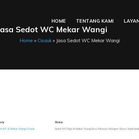
HOME
TENTANG KAMI
LAYAN
Jasa Sedot WC Mekar Wangi
Home
»
Cisauk
» Jasa Sedot WC Mekar Wangi
ory
Area
ot WC di Mekar Wangi Cisauk
Sedot WC/Tinja di Mekar Wangi bisa Pelancar Mampet / Kuras Septictan