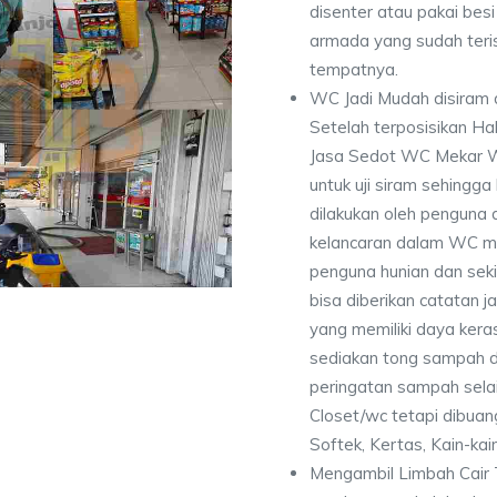
disenter atau pakai besi 
armada yang sudah teri
tempatnya.
WC Jadi Mudah disiram 
Setelah terposisikan Ha
Jasa Sedot WC Mekar 
untuk uji siram sehingg
dilakukan oleh penguna 
kelancaran dalam WC me
penguna hunian dan seki
bisa diberikan catatan
yang memiliki daya kera
sediakan tong sampah di
peringatan sampah selai
Closet/wc tetapi dibuan
Softek, Kertas, Kain-kai
Mengambil Limbah Cair 