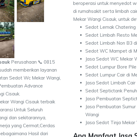
beroperasi untuk menyedot w
di rumahsakit serta limbah cair
Mekar Wangi Cisauk, untuk det
Sedot Lemak Chatering
Sedot Limbah Resto Me
Sedot Limbah Non B3 d
Sedot WC Mampet di M
Jasa Sedot WC Mekar 
sauk
Perusahaan 📞 0815
Sedot Lumpur Bore Pil
udah memberikan layanan
Sedot Lumpur Cair di M
iatan Sedot Wc Mekar Wangi,
Jasa Sedot Limbah Cair
 Pembuatan Advance
Sedot Septictank Penu
gi Cisauk.
Jasa Pembuatan Septic
kar Wangi Cisauk terbaik
Jasa Pembuatan Sumur 
ransi Untuk Seluruh
Wangi
gi dan sekitarannya,
Jasa Sedot Tinja Mekar
kinerja yang Cermat,Cerdas
sebagaimana Hasil dari
Apa Manfaat Jasa