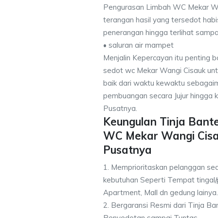
Pengurasan Limbah WC Mekar Wa
terangan hasil yang tersedot hab
penerangan hingga terlihat sampai
• saluran air mampet
Menjalin Kepercayan itu penting 
sedot wc Mekar Wangi Cisauk untu
baik dari waktu kewaktu sebagai
pembuangan secara Jujur hingga k
Pusatnya.
Keungulan Tinja Bant
WC Mekar Wangi Cisa
Pusatnya
1. Memprioritaskan pelanggan se
kebutuhan Seperti Tempat tingal/
Apartment, Mall dn gedung lainya.
2. Bergaransi Resmi dari Tinja B
Penyedotan sampai Tuntas.