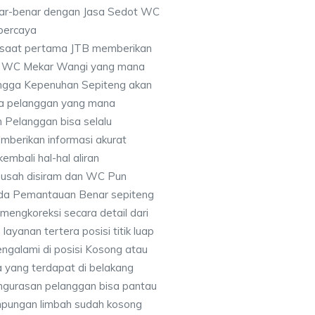
nar-benar dengan Jasa Sedot WC
rpercaya
disaat pertama JTB memberikan
t WC Mekar Wangi yang mana
hingga Kepenuhan Sepiteng akan
ma pelanggan yang mana
 Pelanggan bisa selalu
berikan informasi akurat
embali hal-hal aliran
usah disiram dan WC Pun
ada Pemantauan Benar sepiteng
engkoreksi secara detail dari
ayanan tertera posisi titik luap
galami di posisi Kosong atau
a yang terdapat di belakang
engurasan pelanggan bisa pantau
mpungan limbah sudah kosong