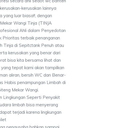
fesi secara ahli sedot wc banten
kerusakan-kerusakan lainnya
yang luar biasa!!, dengan
Mekar Wangi Tinja (TINJA
fesional Ahli dalam Penyedotan
k Prioritas terbaik penanganan
 Tinja di Sepitctank Penuh atau
erta kerusakan yang benar dari
erat bisa kita bersama lihat dan
n yang tepat kami akan tampilkan
an aliran, bersih WC dan Benar-
as Habis penampungan Limbah di
iteng Mekar Wangi.
 Lingkungan Seperti Penyakit
/udara limbah bisa menyerang
 dapat terjadi karena lingkungan
ilet
ngga pengusaha bahkan sampai