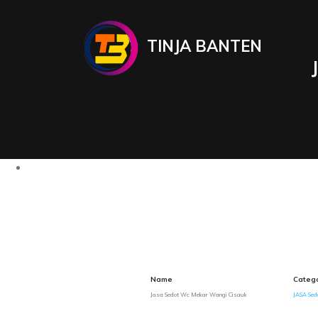
TINJA BANTEN
Name
Categ
Jasa Sedot Wc Mekar Wangi Cisauk
JASA Sed