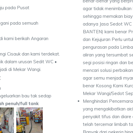
benar-benar yang berpro
uju pada Pusat
agar tidak menimbulkan 
sehingga memakan biaya 
angani pada semuah
adanya Jasa Sedot WC 
BANTEN) kami benar Pro
di kami berikah Angaran
dan Kejujuran Perlu untu
pengurasan pada Limbah
ngi Cisauk dan kami terdekat.
aliran yang tersumbat s
ik dalam urusan Sedit WC •
segi posisi ringan dan b
jadi di Mekar Wangi.
mencari solusi perbaika
:
agar semu menjadi myam
benar Kosong Kami Kur
n
Mekar Wangi/Sedot Sep
geluarkan bau tak sedap
Menghindari Pencemaran
dah penuh/full tank
yang mengakibatkan air
penyakit tifus dan diare
telah tercemar limbah to
Banyak dari pekerja hi