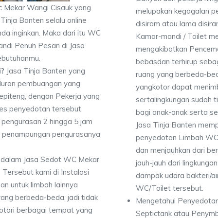
c Mekar Wangi Cisauk yang
melupakan kegagalan p
Tinja Banten selalu online
disiram atau lama disir
da inginkan. Maka dari itu WC
Kamar-mandi / Toilet 
ndi Penuh Pesan di Jasa
mengakibatkan Pencema
kebutuhanmu.
bebasdan terhirup sebag
i?
Jasa Tinja Banten yang
ruang yang berbeda-bed
luran pembuangan yang
yangkotor dapat menimbu
Sepiteng, dengan Pekerja yang
sertalingkungan sudah 
es penyedotan tersebut
bagi anak-anak serta se
pengurasan 2 hingga 5 jam
Jasa Tinja Banten memp
dan penampungan pengurasanya
penyedotan Limbah WC 
dan menjauhkan dari ber
 dalam Jasa Sedot WC Mekar
jauh-jauh dari lingkunga
ersebut kami di Instalasi
dampak udara bakteri/air
an untuk limbah lainnya
WC/Toilet tersebut.
yang berbeda-beda, jadi tidak
Mengetahui Penyedotan
ori berbagai tempat yang
Septictank atau Penym