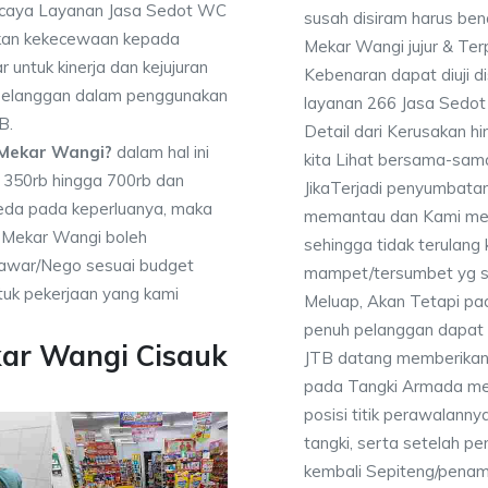
percaya Layanan Jasa Sedot WC
susah disiram harus be
ikan kekecewaan kepada
Mekar Wangi jujur & Te
 untuk kinerja dan kejujuran
Kebenaran dapat diuji 
 pelanggan dalam penggunakan
layanan 266 Jasa Sedo
B.
Detail dari Kerusakan 
 Mekar Wangi?
dalam hal ini
kita Lihat bersama-sa
a 350rb hingga 700rb dan
JikaTerjadi penyumbatan
beda pada keperluanya, maka
memantau dan Kami mem
 Mekar Wangi boleh
sehingga tidak terulang k
enawar/Nego sesuai budget
mampet/tersumbet yg s
uk pekerjaan yang kami
Meluap, Akan Tetapi p
penuh pelanggan dapat m
kar Wangi Cisauk
JTB datang memberikan l
pada Tangki Armada men
posisi titik perawalanny
tangki, serta setelah p
kembali Sepiteng/pena