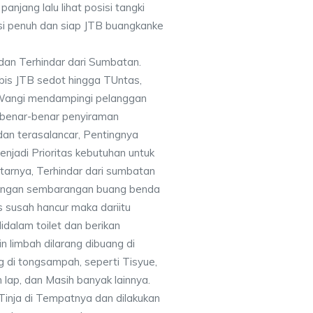
panjang lalu lihat posisi tangki
si penuh dan siap JTB buangkanke
dan Terhindar dari Sumbatan.
bis JTB sedot hingga TUntas,
Wangi mendampingi pelanggan
a benar-benar penyiraman
dan terasalancar, Pentingnya
njadi Prioritas kebutuhan untuk
tarnya, Terhindar dari sumbatan
 jangan sembarangan buang benda
s susah hancur maka dariitu
dalam toilet dan berikan
n limbah dilarang dibuang di
g di tongsampah, seperti Tisyue,
n lap, dan Masih banyak lainnya.
Tinja di Tempatnya dan dilakukan