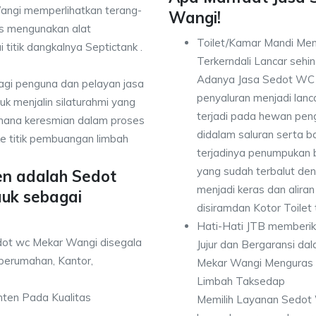
ngi memperlihatkan terang-
Wangi!
is mengunakan alat
Toilet/Kamar Mandi Men
 titik dangkalnya Septictank .
Terkerndali Lancar seh
Adanya Jasa Sedot WC 
bagi penguna dan pelayan jasa
penyaluran menjadi lan
k menjalin silaturahmi yang
terjadi pada hewan pen
mana keresmian dalam proses
didalam saluran serta b
e titik pembuangan limbah
terjadinya penumpukan
yang sudah terbalut de
en adalah Sedot
menjadi keras dan alir
uk sebagai
disiramdan Kotor Toilet
Hati-Hati JTB memberi
dot wc Mekar Wangi disegala
Jujur dan Bergaransi d
perumahan, Kantor,
Mekar Wangi Menguras H
Limbah Taksedap
anten Pada Kualitas
Memilih Layanan Sedot 