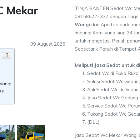
C Mekar
TINJA BANTEN Sedot Wc Mel
081586222337 dengan Tags
Wangi
dan Apa bila anda me
hubungi Kami yang siap 24 Jam
untuk mengatasi Penuh penam
09 August 2026
Septictank Penuh di Tempat 
Meliputi Jasa Sedot untuk di
Sedot Wc di Ruko Ruko
i
Solusi Sedot Wc Gedung
Wangi
Ahli Sedot Wc di Gedu
gi
Jasa Sedot Wc Gedung 
Service Sedot Wc Peru
Tukang Sedot Wc Gedun
(DLL)
Jasa Sedot Wc Mekar Wangi Ci