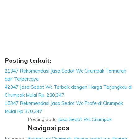
pak, biaya sedot wc, harga sedot wc Cirumpak
ya sedot wc, harga sedot wc Cirumpak, sedot wc Cirumpak harga, sedot wc 
ak, biaya sedot wc, harga sedot wc Cirumpak, sedot
, biaya sedot wc, harga sedot wc Cirumpak, sedot wc Cirum
Posting terkait:
21347 Rekomendasi Jasa Sedot Wc Cirumpak Termurah
dan Terpercaya
42347 Jasa Sedot Wc Terbaik dengan Harga Terjangkau di
Cirumpak Mulai Rp. 230,347
15347 Rekomendasi Jasa Sedot Wc Profe di Cirumpak
Mulai Rp 370,347
Posting pada
Jasa Sedot Wc Cirumpak
Navigasi pos
Keyword :
#sedot wc Cirumpak, #biaya sedot wc, #harga