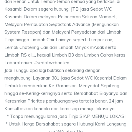
dan Benar, Untuk Teman-teman semua yang berlokasi di
Kosambi Dalam segera hubungi JTB Jasa Sedot WC
Kosambi Dalam melayani Pelancaran Saluran Mampet,
Melayani Pembuatan Septictank Advance (Mengunakan
System Resapan) dan Melayani Penyedotan dari Limbah
Tinja hingga Limbah Cair Lainnya seperti Lumpur cair,
Lemak Chatering Cair dan Limbah Minyak mAsak serta
Limbah RS dll..., kecuali Limbah B3 dan Limbah Cairan keras
Laboratorium. #sedotwcbanten
Jadi Tunggu apa lagi buktikan sekarang dengan
menghubungi Layanan 381 Jasa Sedot WC Kosambi Dalam
Terbukti memberikan Ke-Garansian, Menyedot Sepiteng
hingga se-Kering-keringnya serta Bersahabat Biayanya dan
Keresmian Prioritas pembuanganya tertata benar. 24 jam
Konsultasikan kendala dan kami siap menuju lokasinya.
* Tanpa menunggu lama Jasa Tinja SIAP MENUJU LOKASI
* Untuk Harga Bersahabat segera Hubungi Kami Langsung
via WA atau Tlp