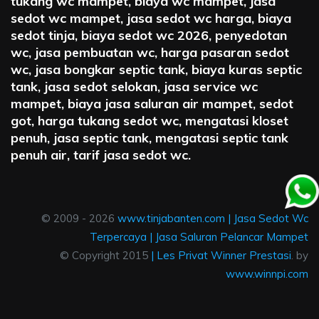
tukang wc mampet, biaya wc mampet, jasa
sedot wc mampet, jasa sedot wc harga, biaya
sedot tinja, biaya sedot wc 2026, penyedotan
wc, jasa pembuatan wc, harga pasaran sedot
wc, jasa bongkar septic tank, biaya kuras septic
tank, jasa sedot selokan, jasa service wc
mampet, biaya jasa saluran air mampet, sedot
got, harga tukang sedot wc, mengatasi kloset
penuh, jasa septic tank, mengatasi septic tank
penuh air, tarif jasa sedot wc.
© 2009 - 2026
www.tinjabanten.com
|
Jasa Sedot Wc
Terpercaya
|
Jasa Saluran Pelancar Mampet
© Copyright 2015
|
Les Privat Winner Prestasi
. by
www.winnpi.com