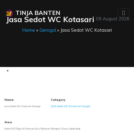
TINJA BANTEN
Jasa Sedot WC Kotasari
09 August 2026
Home
»
Gerogol
» Jasa Sedot WC Kotasari
Name
Category
Jasa Sedot Wc Kotasari Gerogol
JASA Sedot WC di Kotasari Gerogol
Area
Sedot WC/Tinja di Kotasari bisa Pelancar Mampet / Kuras Septictank