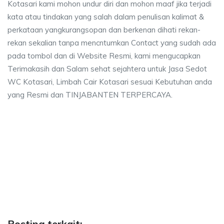
Kotasari kami mohon undur diri dan mohon maaf jika terjadi
kata atau tindakan yang salah dalam penulisan kalimat &
perkataan yangkurangsopan dan berkenan dihati rekan-
rekan sekalian tanpa mencntumkan Contact yang sudah ada
pada tombol dan di Website Resmi, kami mengucapkan
Terimakasih dan Salam sehat sejahtera untuk Jasa Sedot
WC Kotasari, Limbah Cair Kotasari sesuai Kebutuhan anda
yang Resmi dan TINJABANTEN TERPERCAYA.
sari, biaya sedot wc, harga sedot wc Kotasari,
aya sedot wc, harga sedot wc Kotasari, sedot wc Kotasari harga, sedot wc 
ri, biaya sedot wc, harga sedot wc Kotasari, sedot 
, biaya sedot wc, harga sedot wc Kotasari, sedot wc Kotasa
Posting terkait: