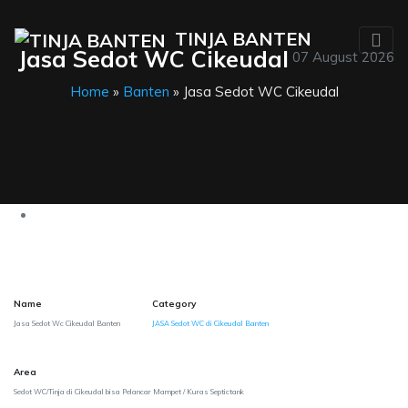
TINJA BANTEN
Jasa Sedot WC Cikeudal
07 August 2026
Home
»
Banten
» Jasa Sedot WC Cikeudal
Name
Category
Jasa Sedot Wc Cikeudal Banten
JASA Sedot WC di Cikeudal Banten
Area
Sedot WC/Tinja di Cikeudal bisa Pelancar Mampet / Kuras Septictank