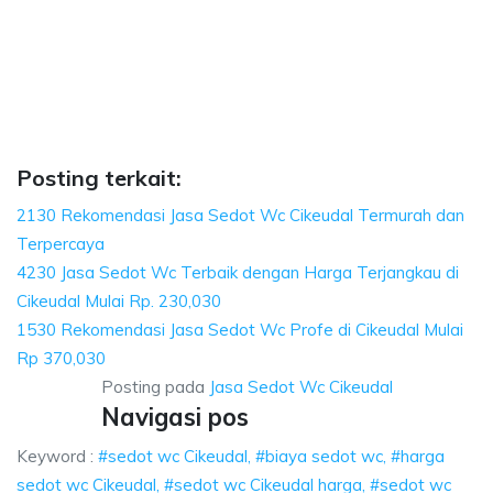
udal, biaya sedot wc, harga sedot wc Cikeudal,
aya sedot wc, harga sedot wc Cikeudal, sedot wc Cikeudal harga, sedot wc 
al, biaya sedot wc, harga sedot wc Cikeudal, sedot 
, biaya sedot wc, harga sedot wc Cikeudal, sedot wc Cikeud
Posting terkait:
2130 Rekomendasi Jasa Sedot Wc Cikeudal Termurah dan
Terpercaya
4230 Jasa Sedot Wc Terbaik dengan Harga Terjangkau di
Cikeudal Mulai Rp. 230,030
1530 Rekomendasi Jasa Sedot Wc Profe di Cikeudal Mulai
Rp 370,030
Posting pada
Jasa Sedot Wc Cikeudal
Navigasi pos
Keyword :
#sedot wc Cikeudal, #biaya sedot wc, #harga
sedot wc Cikeudal, #sedot wc Cikeudal harga, #sedot wc