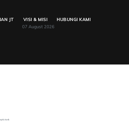
AN JT
VISI & MISI
HUBUNGI KAMI
07 August 2026
eptictank