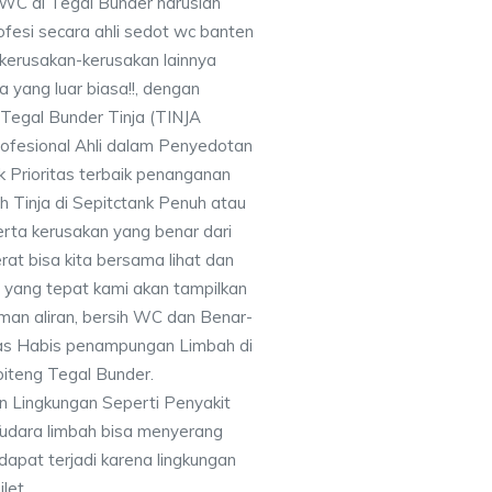
WC di Tegal Bunder haruslah
fesi secara ahli sedot wc banten
kerusakan-kerusakan lainnya
yang luar biasa!!, dengan
egal Bunder Tinja (TINJA
fesional Ahli dalam Penyedotan
k Prioritas terbaik penanganan
 Tinja di Sepitctank Penuh atau
erta kerusakan yang benar dari
erat bisa kita bersama lihat dan
n yang tepat kami akan tampilkan
an aliran, bersih WC dan Benar-
as Habis penampungan Limbah di
iteng Tegal Bunder.
 Lingkungan Seperti Penyakit
/udara limbah bisa menyerang
 dapat terjadi karena lingkungan
ilet