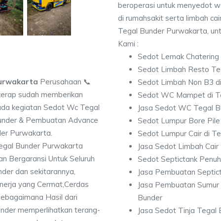
beroperasi untuk menyedot w
di rumahsakit serta limbah cair
Tegal Bunder Purwakarta, unt
Kami :
Sedot Lemak Chatering
Sedot Limbah Resto Te
Purwakarta
Perusahaan 📞
Sedot Limbah Non B3 di
erap sudah memberikan
Sedot WC Mampet di T
ada kegiatan Sedot Wc Tegal
Jasa Sedot WC Tegal B
Bunder & Pembuatan Advance
Sedot Lumpur Bore Pile
der Purwakarta.
Sedot Lumpur Cair di T
egal Bunder Purwakarta
Jasa Sedot Limbah Cair
n Bergaransi Untuk Seluruh
Sedot Septictank Penuh
der dan sekitarannya,
Jasa Pembuatan Septic
kinerja yang Cermat,Cerdas
Jasa Pembuatan Sumur 
sebagaimana Hasil dari
Bunder
der memperlihatkan terang-
Jasa Sedot Tinja Tegal