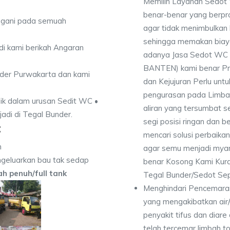
Memilih Layanan Sedot 
benar-benar yang berpro
angani pada semuah
agar tidak menimbulkan 
sehingga memakan biaya 
di kami berikah Angaran
adanya Jasa Sedot WC T
BANTEN) kami benar Pro
nder Purwakarta dan kami
dan Kejujuran Perlu untu
pengurasan pada Limbah
ik dalam urusan Sedit WC •
aliran yang tersumbat s
jadi di Tegal Bunder.
segi posisi ringan dan b
:
mencari solusi perbaika
n
agar semu menjadi myam
geluarkan bau tak sedap
benar Kosong Kami Kur
dah penuh/full tank
Tegal Bunder/Sedot Sep
Menghindari Pencemaran
yang mengakibatkan air
penyakit tifus dan diare
telah tercemar limbah to