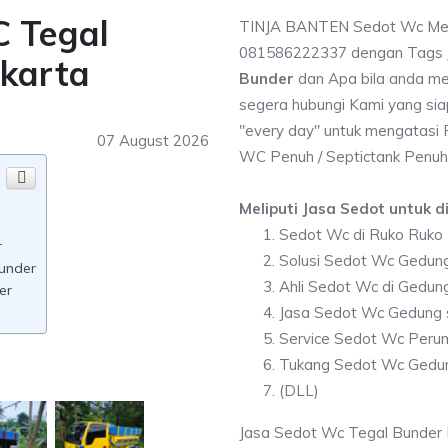
C Tegal
TINJA BANTEN Sedot Wc Meli
081586222337 dengan Tags
karta
Bunder
dan Apa bila anda m
segera hubungi Kami yang sia
"every day" untuk mengatasi
07 August 2026
WC Penuh / Septictank Penuh
Meliputi Jasa Sedot untuk di
Sedot Wc di Ruko Ruko
r
Solusi Sedot Wc Gedung
under
Ahli Sedot Wc di Gedun
er
Jasa Sedot Wc Gedung 
Service Sedot Wc Peru
Tukang Sedot Wc Gedun
(DLL)
Jasa Sedot Wc Tegal Bunder P