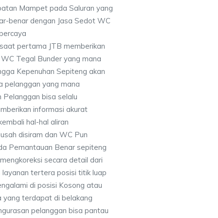
batan Mampet pada Saluran yang
nar-benar dengan Jasa Sedot WC
rpercaya
disaat pertama JTB memberikan
t WC Tegal Bunder yang mana
hingga Kepenuhan Sepiteng akan
ma pelanggan yang mana
 Pelanggan bisa selalu
berikan informasi akurat
embali hal-hal aliran
usah disiram dan WC Pun
ada Pemantauan Benar sepiteng
engkoreksi secara detail dari
ayanan tertera posisi titik luap
galami di posisi Kosong atau
a yang terdapat di belakang
engurasan pelanggan bisa pantau