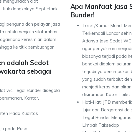
is mengunakan alat
Apa Manfaat Jasa 
 titik dangkalnya Septictank .
Bunder!
bagi penguna dan pelayan jasa
Toilet/Kamar Mandi Men
 untuk menjalin silaturahmi
Terkerndali Lancar seh
ebagaimana keresmian dalam
Adanya Jasa Sedot WC 
hingga ke titik pembuangan
agar penyaluran menjad
biasanya terjadi pada 
en adalah Sedot
bangkai didalam saluran
wakarta sebagai
terjadinya penumpukan
yang sudah terbalut de
menjadi keras dan alir
dot wc Tegal Bunder disegala
disiramdan Kotor Toilet
perumahan, Kantor,
Hati-Hati JTB memberi
Jujur dan Bergaransi d
anten Pada Kualitas
Tegal Bunder Menguras 
Limbah Taksedap
uju pada Pusat