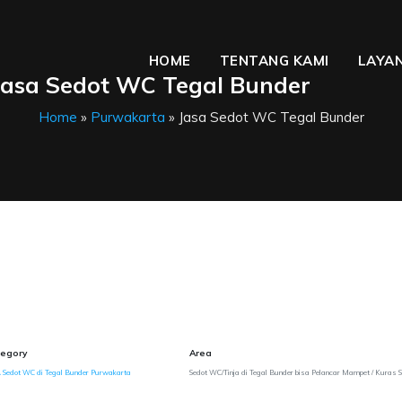
HOME
TENTANG KAMI
LAYAN
Jasa Sedot WC Tegal Bunder
Home
»
Purwakarta
» Jasa Sedot WC Tegal Bunder
egory
Area
 Sedot WC di Tegal Bunder Purwakarta
Sedot WC/Tinja di Tegal Bunder bisa Pelancar Mampet / Kuras S