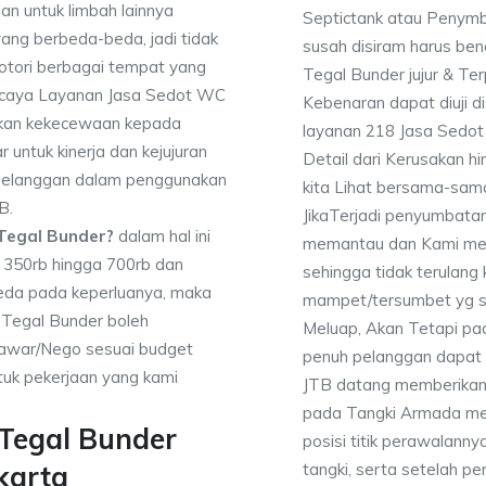
an untuk limbah lainnya
Septictank atau Penym
yang berbeda-beda, jadi tidak
susah disiram harus be
ori berbagai tempat yang
Tegal Bunder jujur & Te
percaya Layanan Jasa Sedot WC
Kebenaran dapat diuji 
ikan kekecewaan kepada
layanan 218 Jasa Sedo
 untuk kinerja dan kejujuran
Detail dari Kerusakan 
 pelanggan dalam penggunakan
kita Lihat bersama-sa
B.
JikaTerjadi penyumbatan
Tegal Bunder?
dalam hal ini
memantau dan Kami mem
a 350rb hingga 700rb dan
sehingga tidak terulang k
beda pada keperluanya, maka
mampet/tersumbet yg s
 Tegal Bunder boleh
Meluap, Akan Tetapi p
enawar/Nego sesuai budget
penuh pelanggan dapat m
uk pekerjaan yang kami
JTB datang memberikan l
pada Tangki Armada men
 Tegal Bunder
posisi titik perawalanny
tangki, serta setelah p
karta