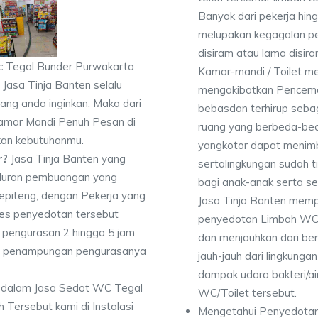
Banyak dari pekerja hi
melupakan kegagalan p
disiram atau lama disir
c Tegal Bunder Purwakarta
Kamar-mandi / Toilet 
 Jasa Tinja Banten selalu
mengakibatkan Pencema
ang anda inginkan. Maka dari
bebasdan terhirup sebag
amar Mandi Penuh Pesan di
ruang yang berbeda-bed
kan kebutuhanmu.
yangkotor dapat menimbu
r?
Jasa Tinja Banten yang
sertalingkungan sudah 
luran pembuangan yang
bagi anak-anak serta se
Sepiteng, dengan Pekerja yang
Jasa Tinja Banten memp
es penyedotan tersebut
penyedotan Limbah WC 
pengurasan 2 hingga 5 jam
dan menjauhkan dari ber
dan penampungan pengurasanya
jauh-jauh dari lingkunga
dampak udara bakteri/air
 dalam Jasa Sedot WC Tegal
WC/Toilet tersebut.
ersebut kami di Instalasi
Mengetahui Penyedotan