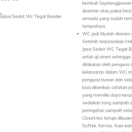
kembali Sepiteng/pena
disenter atau pakai besi 
armada yang sudah teri
tempatnya.
WC Jadi Mudah disiram 
Setelah terposisikan Ha
Jasa Sedot WC Tegal B
untuk uji siram sehingg
dilakukan oleh penguna 
kelancaran dalam WC me
penguna hunian dan seki
bisa diberikan catatan
yang memiliki daya kera
sediakan tong sampah di
peringatan sampah selai
Closet/wc tetapi dibuan
Softek, Kertas, Kain-kai