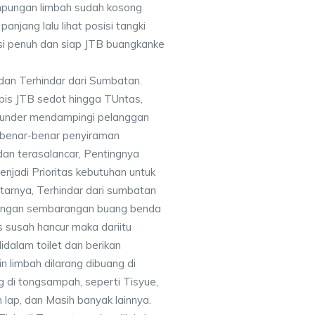
mpungan limbah sudah kosong
panjang lalu lihat posisi tangki
si penuh dan siap JTB buangkanke
dan Terhindar dari Sumbatan.
bis JTB sedot hingga TUntas,
under mendampingi pelanggan
a benar-benar penyiraman
dan terasalancar, Pentingnya
njadi Prioritas kebutuhan untuk
tarnya, Terhindar dari sumbatan
 jangan sembarangan buang benda
s susah hancur maka dariitu
dalam toilet dan berikan
n limbah dilarang dibuang di
g di tongsampah, seperti Tisyue,
n lap, dan Masih banyak lainnya.