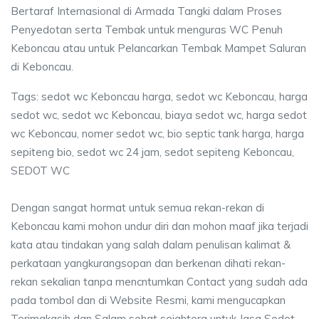
Bertaraf Internasional di Armada Tangki dalam Proses
Penyedotan serta Tembak untuk menguras WC Penuh
Keboncau atau untuk Pelancarkan Tembak Mampet Saluran
di Keboncau.
Tags: sedot wc Keboncau harga, sedot wc Keboncau, harga
sedot wc, sedot wc Keboncau, biaya sedot wc, harga sedot
wc Keboncau, nomer sedot wc, bio septic tank harga, harga
sepiteng bio, sedot wc 24 jam, sedot sepiteng Keboncau,
SEDOT WC
Dengan sangat hormat untuk semua rekan-rekan di
Keboncau kami mohon undur diri dan mohon maaf jika terjadi
kata atau tindakan yang salah dalam penulisan kalimat &
perkataan yangkurangsopan dan berkenan dihati rekan-
rekan sekalian tanpa mencntumkan Contact yang sudah ada
pada tombol dan di Website Resmi, kami mengucapkan
Terimakasih dan Salam sehat sejahtera untuk Jasa Sedot