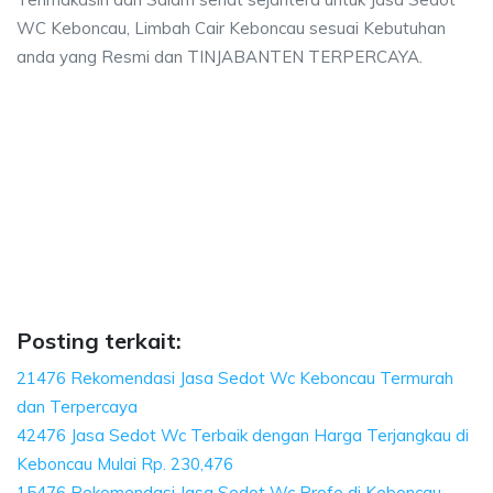
WC Keboncau, Limbah Cair Keboncau sesuai Kebutuhan
anda yang Resmi dan TINJABANTEN TERPERCAYA.
oncau, biaya sedot wc, harga sedot wc Kebonc
iaya sedot wc, harga sedot wc Keboncau, sedot wc Keboncau harga, sedot
cau, biaya sedot wc, harga sedot wc Keboncau, sed
u, biaya sedot wc, harga sedot wc Keboncau, sedot wc Keb
Posting terkait:
21476 Rekomendasi Jasa Sedot Wc Keboncau Termurah
dan Terpercaya
42476 Jasa Sedot Wc Terbaik dengan Harga Terjangkau di
Keboncau Mulai Rp. 230,476
15476 Rekomendasi Jasa Sedot Wc Profe di Keboncau