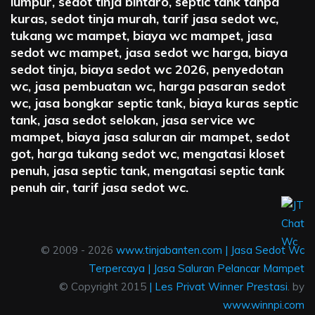
lumpur, sedot tinja bintaro, septic tank tanpa
kuras, sedot tinja murah, tarif jasa sedot wc,
tukang wc mampet, biaya wc mampet, jasa
sedot wc mampet, jasa sedot wc harga, biaya
sedot tinja, biaya sedot wc 2026, penyedotan
wc, jasa pembuatan wc, harga pasaran sedot
wc, jasa bongkar septic tank, biaya kuras septic
tank, jasa sedot selokan, jasa service wc
mampet, biaya jasa saluran air mampet, sedot
got, harga tukang sedot wc, mengatasi kloset
penuh, jasa septic tank, mengatasi septic tank
penuh air, tarif jasa sedot wc.
© 2009 - 2026
www.tinjabanten.com
|
Jasa Sedot Wc
Terpercaya
|
Jasa Saluran Pelancar Mampet
© Copyright 2015
|
Les Privat Winner Prestasi
. by
www.winnpi.com