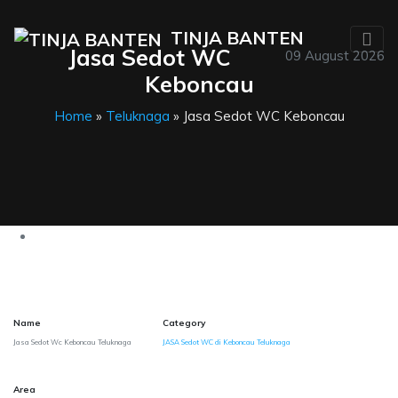
TINJA BANTEN
Jasa Sedot WC
09 August 2026
Keboncau
Home
»
Teluknaga
» Jasa Sedot WC Keboncau
Name
Category
Jasa Sedot Wc Keboncau Teluknaga
JASA Sedot WC di Keboncau Teluknaga
Area