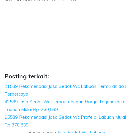
, biaya sedot wc, harga sedot wc Labuan, sedo
edot wc, harga sedot wc Labuan, sedot wc Labuan harga, sedot wc Labuan, 
biaya sedot wc, harga sedot wc Labuan, sedot wc La
aya sedot wc, harga sedot wc Labuan, sedot wc Labuan harg
Posting terkait:
21539 Rekomendasi Jasa Sedot Wc Labuan Termurah dan
Terpercaya
42539 Jasa Sedot Wc Terbaik dengan Harga Terjangkau di
Labuan Mulai Rp. 230,539
15539 Rekomendasi Jasa Sedot Wc Profe di Labuan Mulai
Rp 370,539
Posting pada
Jasa Sedot Wc Labuan