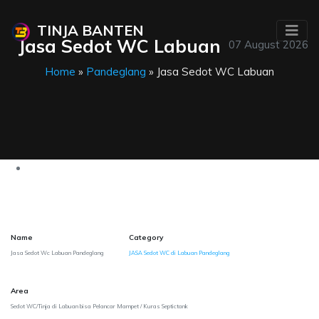
TINJA BANTEN
Jasa Sedot WC Labuan
07 August 2026
Home
»
Pandeglang
» Jasa Sedot WC Labuan
Name
Category
Jasa Sedot Wc Labuan Pandeglang
JASA Sedot WC di Labuan Pandeglang
Area
Sedot WC/Tinja di Labuan bisa Pelancar Mampet / Kuras Septictank