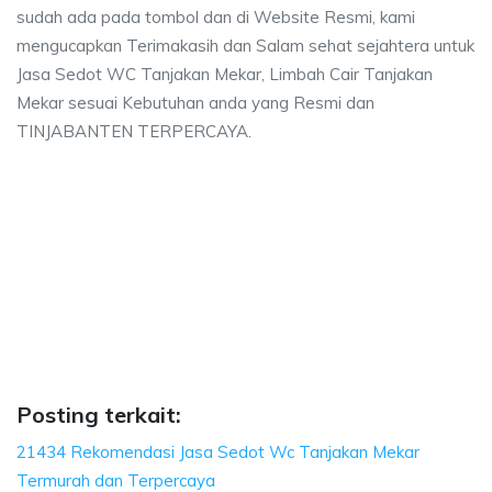
sudah ada pada tombol dan di Website Resmi, kami
mengucapkan Terimakasih dan Salam sehat sejahtera untuk
Jasa Sedot WC Tanjakan Mekar, Limbah Cair Tanjakan
Mekar sesuai Kebutuhan anda yang Resmi dan
TINJABANTEN TERPERCAYA.
kan Mekar, biaya sedot wc, harga sedot wc Ta
r, biaya sedot wc, harga sedot wc Tanjakan Mekar, sedot wc Tanjakan Mek
an Mekar, biaya sedot wc, harga sedot wc Tanjakan
 Mekar, biaya sedot wc, harga sedot wc Tanjakan Mekar, se
Posting terkait:
21434 Rekomendasi Jasa Sedot Wc Tanjakan Mekar
Termurah dan Terpercaya