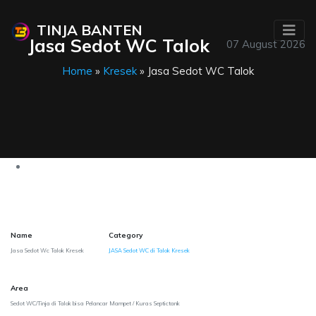
TINJA BANTEN
Jasa Sedot WC Talok
07 August 2026
Home
»
Kresek
» Jasa Sedot WC Talok
Name
Category
Jasa Sedot Wc Talok Kresek
JASA Sedot WC di Talok Kresek
Area
Sedot WC/Tinja di Talok bisa Pelancar Mampet / Kuras Septictank