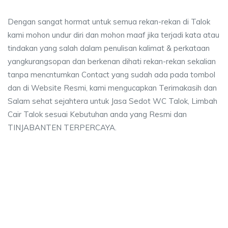
Dengan sangat hormat untuk semua rekan-rekan di Talok
kami mohon undur diri dan mohon maaf jika terjadi kata atau
tindakan yang salah dalam penulisan kalimat & perkataan
yangkurangsopan dan berkenan dihati rekan-rekan sekalian
tanpa mencntumkan Contact yang sudah ada pada tombol
dan di Website Resmi, kami mengucapkan Terimakasih dan
Salam sehat sejahtera untuk Jasa Sedot WC Talok, Limbah
Cair Talok sesuai Kebutuhan anda yang Resmi dan
TINJABANTEN TERPERCAYA.
 biaya sedot wc, harga sedot wc Talok, sedot w
dot wc, harga sedot wc Talok, sedot wc Talok harga, sedot wc Talok, harga
iaya sedot wc, harga sedot wc Talok, sedot wc Talok