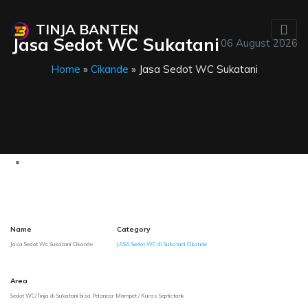
TINJA BANTEN
Jasa Sedot WC Sukatani
06 August 2026
Home
»
Cikande
» Jasa Sedot WC Sukatani
Name
Category
Jasa Sedot Wc Sukatani Cikande
JASA Sedot WC di Sukatani Cikande
Area
Sedot WC/Tinja di Sukatani bisa Pelancar Mampet / Kuras Septictank