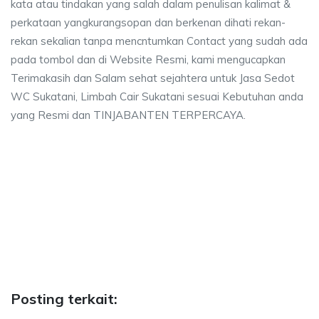
kata atau tindakan yang salah dalam penulisan kalimat &
perkataan yangkurangsopan dan berkenan dihati rekan-
rekan sekalian tanpa mencntumkan Contact yang sudah ada
pada tombol dan di Website Resmi, kami mengucapkan
Terimakasih dan Salam sehat sejahtera untuk Jasa Sedot
WC Sukatani, Limbah Cair Sukatani sesuai Kebutuhan anda
yang Resmi dan TINJABANTEN TERPERCAYA.
atani, biaya sedot wc, harga sedot wc Sukatani
iaya sedot wc, harga sedot wc Sukatani, sedot wc Sukatani harga, sedot wc
ani, biaya sedot wc, harga sedot wc Sukatani, sedot
i, biaya sedot wc, harga sedot wc Sukatani, sedot wc Sukat
Posting terkait: