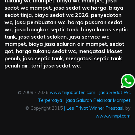
tukang wc mampet, biaya wc mampet, jasa
sedot wc mampet, jasa sedot wc harga, biaya
sedot tinja, biaya sedot wc 2026, penyedotan
wc, jasa pembuatan wc, harga pasaran sedot
wc, jasa bongkar septic tank, biaya kuras septic
tank, jasa sedot selokan, jasa service wc
mampet, biaya jasa saluran air mampet, sedot
got, harga tukang sedot wc, mengatasi kloset
penuh, jasa septic tank, mengatasi septic tank
penuh air, tarif jasa sedot wc.
© 2009 - 2026
www.tinjabanten.com
|
Jasa Sedot Wc
Terpercaya
|
Jasa Saluran Pelancar Mampet
© Copyright 2015
|
Les Privat Winner Prestasi
. by
www.winnpi.com