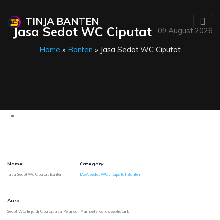
TINJA BANTEN
Jasa Sedot WC Ciputat
09 August 2026
Home
»
Banten
» Jasa Sedot WC Ciputat
Name
Category
Jasa Sedot Wc Ciputat Banten
JASA Sedot WC di Ciputat Banten
Area
Sedot WC/Tinja di Ciputat bisa Pelancar Mampet / Kuras Septictank