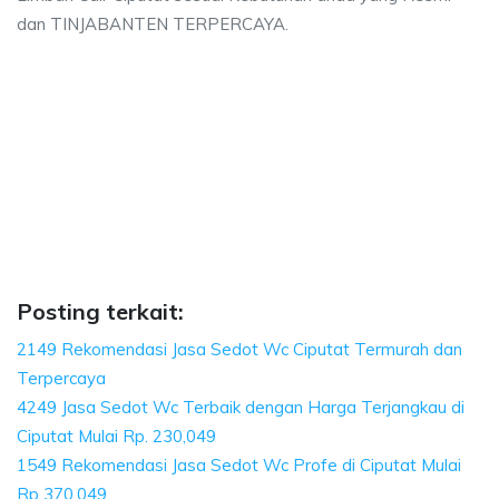
dan TINJABANTEN TERPERCAYA.
utat, biaya sedot wc, harga sedot wc Ciputat, 
aya sedot wc, harga sedot wc Ciputat, sedot wc Ciputat harga, sedot wc Cip
at, biaya sedot wc, harga sedot wc Ciputat, sedot w
, biaya sedot wc, harga sedot wc Ciputat, sedot wc Ciputat
Posting terkait:
2149 Rekomendasi Jasa Sedot Wc Ciputat Termurah dan
Terpercaya
4249 Jasa Sedot Wc Terbaik dengan Harga Terjangkau di
Ciputat Mulai Rp. 230,049
1549 Rekomendasi Jasa Sedot Wc Profe di Ciputat Mulai
Rp 370,049