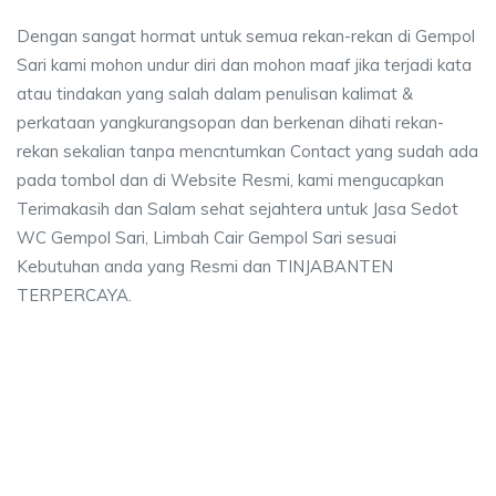
Dengan sangat hormat untuk semua rekan-rekan di Gempol
Sari kami mohon undur diri dan mohon maaf jika terjadi kata
atau tindakan yang salah dalam penulisan kalimat &
perkataan yangkurangsopan dan berkenan dihati rekan-
rekan sekalian tanpa mencntumkan Contact yang sudah ada
pada tombol dan di Website Resmi, kami mengucapkan
Terimakasih dan Salam sehat sejahtera untuk Jasa Sedot
WC Gempol Sari, Limbah Cair Gempol Sari sesuai
Kebutuhan anda yang Resmi dan TINJABANTEN
TERPERCAYA.
l Sari, biaya sedot wc, harga sedot wc Gempol 
iaya sedot wc, harga sedot wc Gempol Sari, sedot wc Gempol Sari harga, se