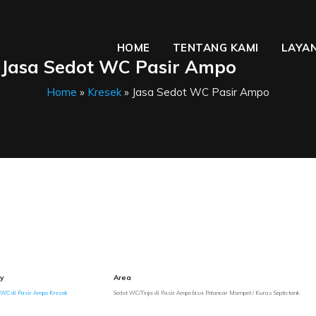
HOME
TENTANG KAMI
LAYAN
Jasa Sedot WC Pasir Ampo
Home
»
Kresek
» Jasa Sedot WC Pasir Ampo
y
Area
 WC di Pasir Ampo Kresek
Sedot WC/Tinja di Pasir Ampo bisa Pelancar Mampet / Kuras Septictank