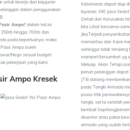
 untuk kinerja dan kejujuran
Kebenaran dapat diuji 
 pelanggan dalam penggunakan
layanan 340 Jasa Sedo
B.
Detail dari Kerusakan 
Pasir Ampo?
dalam hal ini
kita Lihat bersama-sa
a 350rb hingga 700rb dan
JikaTerjadi penyumbatan
beda pada keperluanya, maka
memantau dan Kami mem
 Pasir Ampo boleh
sehingga tidak terulang k
enawar/Nego sesuai budget
mampet/tersumbet yg s
uk pekerjaan yang kami
Meluap, Akan Tetapi p
penuh pelanggan dapat m
sir Ampo Kresek
JTB datang memberikan l
pada Tangki Armada men
posisi titik perawalanny
tangki, serta setelah p
kembali Sepiteng/pena
disenter atau pakai besi 
armada yang sudah teri