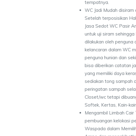
tempatnya.
WC Jadi Mudah disiram 
Setelah terposisikan Ha
Jasa Sedot WC Pasir A
untuk uji siram sehingg
dilakukan oleh penguna 
kelancaran dalam WC me
penguna hunian dan seki
bisa diberikan catatan
yang memiliki daya kera
sediakan tong sampah di
peringatan sampah selai
Closet/wc tetapi dibuan
Softek, Kertas, Kain-kai
Mengambil Limbah Cair 
pembuangan kelokasi p
Waspada dalam Memilih