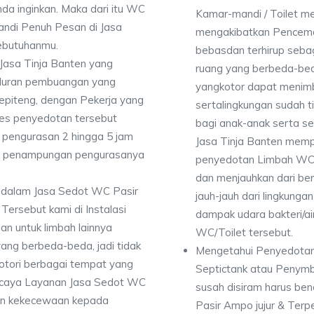
da inginkan. Maka dari itu WC
Kamar-mandi / Toilet 
ndi Penuh Pesan di Jasa
mengakibatkan Pencema
kebutuhanmu.
bebasdan terhirup sebag
Jasa Tinja Banten yang
ruang yang berbeda-bed
luran pembuangan yang
yangkotor dapat menimbu
Sepiteng, dengan Pekerja yang
sertalingkungan sudah 
es penyedotan tersebut
bagi anak-anak serta se
pengurasan 2 hingga 5 jam
Jasa Tinja Banten memp
dan penampungan pengurasanya
penyedotan Limbah WC 
dan menjauhkan dari ber
 dalam Jasa Sedot WC Pasir
jauh-jauh dari lingkunga
rsebut kami di Instalasi
dampak udara bakteri/air
an untuk limbah lainnya
WC/Toilet tersebut.
yang berbeda-beda, jadi tidak
Mengetahui Penyedotan
ori berbagai tempat yang
Septictank atau Penym
percaya Layanan Jasa Sedot WC
susah disiram harus be
kan kekecewaan kepada
Pasir Ampo jujur & Terp