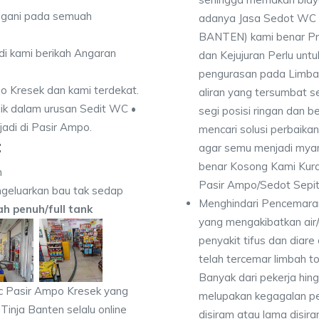
angani pada semuah
adanya Jasa Sedot WC 
BANTEN) kami benar Pro
di kami berikah Angaran
dan Kejujuran Perlu untu
pengurasan pada Limbah
po Kresek dan kami terdekat.
aliran yang tersumbat s
ik dalam urusan Sedit WC •
segi posisi ringan dan b
jadi di Pasir Ampo.
mencari solusi perbaika
:
agar semu menjadi myam
benar Kosong Kami Kur
n
Pasir Ampo/Sedot Sepi
geluarkan bau tak sedap
Menghindari Pencemaran
dah penuh/full tank
yang mengakibatkan air
penyakit tifus dan diare
telah tercemar limbah to
Banyak dari pekerja hi
c Pasir Ampo Kresek yang
melupakan kegagalan p
Tinja Banten selalu online
disiram atau lama disir