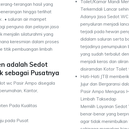
Toilet/Kamar Mandi Men
erang-terangan hasil yang
Terkerndali Lancar seh
enerangan hingga terlihat
Adanya Jasa Sedot WC 
k . • saluran air mampet
penyaluran menjadi lan
bagi penguna dan pelayan jasa
terjadi pada hewan pen
 menjalin silaturahmi yang
didalam saluran serta b
mana keresmian dalam proses
terjadinya penumpukan
e titik pembuangan limbah
yang sudah terbalut de
menjadi keras dan alir
en adalah Sedot
disiramdan Kotor Toilet
k sebagai Pusatnya
Hati-Hati JTB memberi
dot wc Pasir Ampo disegala
Jujur dan Bergaransi d
perumahan, Kantor,
Pasir Ampo Menguras Ha
Limbah Taksedap
anten Pada Kualitas
Memilih Layanan Sedot 
benar-benar yang berpro
uju pada Pusat
agar tidak menimbulkan 
sehingga memakan biaya 