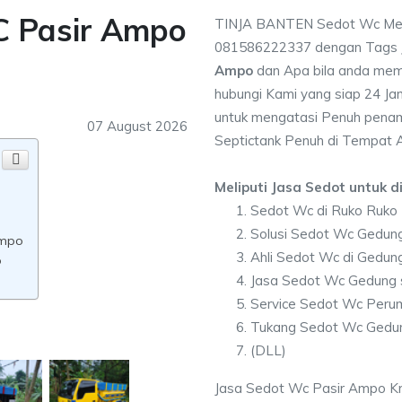
C Pasir Ampo
TINJA BANTEN Sedot Wc Mel
081586222337 dengan Tags
Ampo
dan Apa bila anda mem
hubungi Kami yang siap 24 Jam
untuk mengatasi Penuh penam
07 August 2026
Septictank Penuh di Tempat 
Meliputi Jasa Sedot untuk di
Sedot Wc di Ruko Ruko
Solusi Sedot Wc Gedung
Ampo
Ahli Sedot Wc di Gedu
o
Jasa Sedot Wc Gedung 
Service Sedot Wc Peru
Tukang Sedot Wc Gedun
(DLL)
Jasa Sedot Wc Pasir Ampo Kre