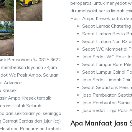
beroperasi untuk menyedot w
di rumahsakit serta limbah cair
Pasir Ampo Kresek, untuk deta
Sedot Lemak Chatering
Sedot Limbah Resto Pa
Sedot Limbah Non B3 d
Sedot WC Mampet di P
Jasa Sedot WC Pasir 
sek
Perusahaan 📞 0815 8622
Sedot Lumpur Bore Pile
memberikan layanan 24jam
Sedot Lumpur Cair di P
edot Wc Pasir Ampo, Saluran
Jasa Sedot Limbah Cair
n Advance
Sedot Septictank Penu
o Kresek.
Jasa Pembuatan Septic
sir Ampo Kresek terbaik
Jasa Pembuatan Sumur 
ransi Untuk Seluruh
Jasa Sedot Tinja Pasir
o dan sekitarannya, sehingga
g Cermat,Cerdas dan Jujur (ccj)
Apa Manfaat Jasa 
asil dari Pengurasan Limbah