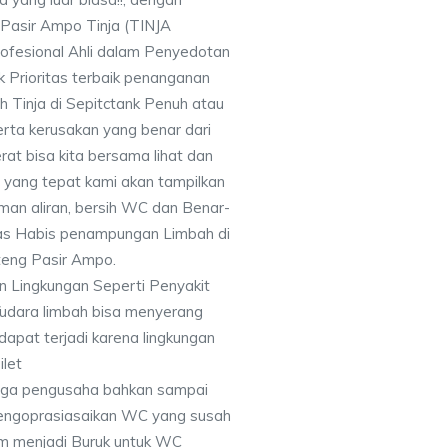
Pasir Ampo Tinja (TINJA
fesional Ahli dalam Penyedotan
k Prioritas terbaik penanganan
 Tinja di Sepitctank Penuh atau
erta kerusakan yang benar dari
erat bisa kita bersama lihat dan
n yang tepat kami akan tampilkan
an aliran, bersih WC dan Benar-
as Habis penampungan Limbah di
teng Pasir Ampo.
 Lingkungan Seperti Penyakit
/udara limbah bisa menyerang
 dapat terjadi karena lingkungan
ilet
ngga pengusaha bahkan sampai
engoprasiasaikan WC yang susah
am menjadi Buruk untuk WC