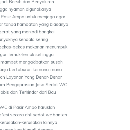
jadi Bersih dan Penyaluran
ingga nyaman digunakanya
Pasir Ampo untuk menjaga agar
car tanpa hambatan yang biasanya
gerat yang menjadi bangkai
anyaknya kendala sering
 bekas-bekas makanan menumpuk
ngan lemak-lemak sehingga
an mampet mengakibatkan susah
 tinja bertaburan kemana-mana.
kan Layanan Yang Benar-Benar
alam Pengoprasian Jasa Sedot WC
bis dan Terhindar dari Bau
WC di Pasir Ampo haruslah
fesi secara ahli sedot wc banten
kerusakan-kerusakan lainnya
yang luar biasa!!, dengan