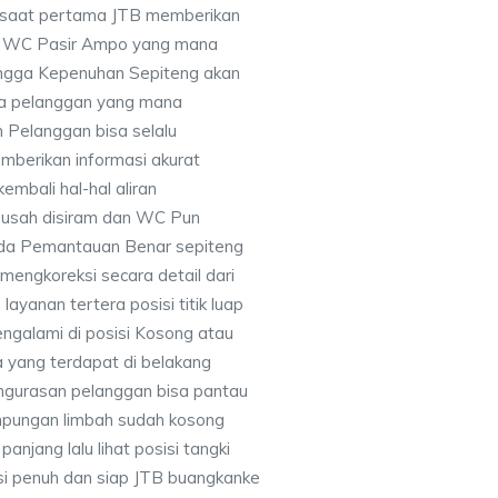
disaat pertama JTB memberikan
t WC Pasir Ampo yang mana
hingga Kepenuhan Sepiteng akan
ma pelanggan yang mana
 Pelanggan bisa selalu
berikan informasi akurat
embali hal-hal aliran
usah disiram dan WC Pun
ada Pemantauan Benar sepiteng
engkoreksi secara detail dari
ayanan tertera posisi titik luap
galami di posisi Kosong atau
a yang terdapat di belakang
engurasan pelanggan bisa pantau
mpungan limbah sudah kosong
panjang lalu lihat posisi tangki
si penuh dan siap JTB buangkanke