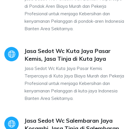
di Pondok Aren Biaya Murah dan Pekerja
Profesional untuk menjaga Kebersihan dan
kenyamanan Pelanggan di pondok-aren Indonesia
Banten Area Sekitarnya.
Jasa Sedot Wc Kuta Jaya Pasar
Kemis, Jasa Tinja di Kuta Jaya
Jasa Sedot Wc Kuta Jaya Pasar Kemis
Terpercaya di Kuta Jaya Biaya Murah dan Pekerja
Profesional untuk menjaga Kebersihan dan
kenyamanan Pelanggan di kuta-jaya Indonesia
Banten Area Sekitarnya.
Jasa Sedot Wc Salembaran Jaya
Kosambi, Jasa Tinja di Salembaran