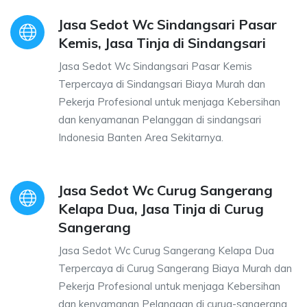
Jasa Sedot Wc Sindangsari Pasar
Kemis, Jasa Tinja di Sindangsari
Jasa Sedot Wc Sindangsari Pasar Kemis
Terpercaya di Sindangsari Biaya Murah dan
Pekerja Profesional untuk menjaga Kebersihan
dan kenyamanan Pelanggan di sindangsari
Indonesia Banten Area Sekitarnya.
Jasa Sedot Wc Curug Sangerang
Kelapa Dua, Jasa Tinja di Curug
Sangerang
Jasa Sedot Wc Curug Sangerang Kelapa Dua
Terpercaya di Curug Sangerang Biaya Murah dan
Pekerja Profesional untuk menjaga Kebersihan
dan kenyamanan Pelanggan di curug-sangerang