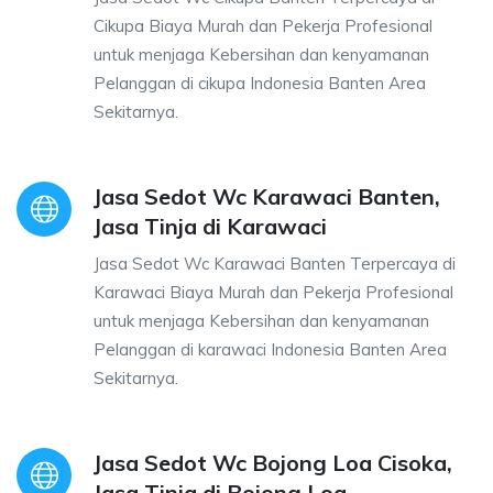
Cikupa Biaya Murah dan Pekerja Profesional
untuk menjaga Kebersihan dan kenyamanan
Pelanggan di cikupa Indonesia Banten Area
Sekitarnya.
Jasa Sedot Wc Karawaci Banten,
Jasa Tinja di Karawaci
Jasa Sedot Wc Karawaci Banten Terpercaya di
Karawaci Biaya Murah dan Pekerja Profesional
untuk menjaga Kebersihan dan kenyamanan
Pelanggan di karawaci Indonesia Banten Area
Sekitarnya.
Jasa Sedot Wc Bojong Loa Cisoka,
Jasa Tinja di Bojong Loa