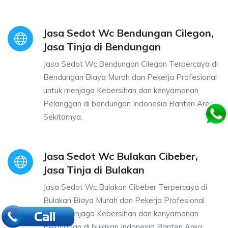
Jasa Sedot Wc Bendungan Cilegon,
Jasa Tinja di Bendungan
Jasa Sedot Wc Bendungan Cilegon Terpercaya di
Bendungan Biaya Murah dan Pekerja Profesional
untuk menjaga Kebersihan dan kenyamanan
Pelanggan di bendungan Indonesia Banten Area
Sekitarnya.
Jasa Sedot Wc Bulakan Cibeber,
Jasa Tinja di Bulakan
Jasa Sedot Wc Bulakan Cibeber Terpercaya di
Bulakan Biaya Murah dan Pekerja Profesional
untuk menjaga Kebersihan dan kenyamanan
.
Pelanggan di bulakan Indonesia Banten Area