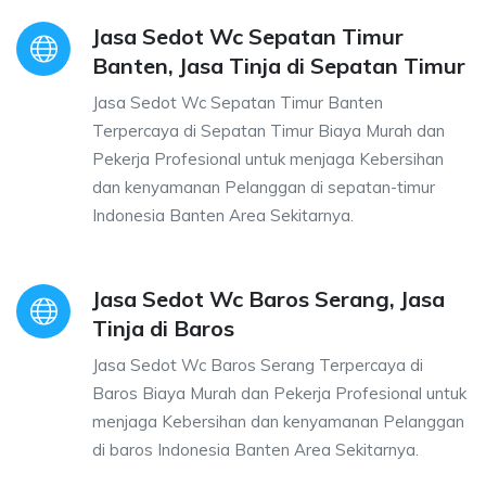
Jasa Sedot Wc Sepatan Timur
Banten, Jasa Tinja di Sepatan Timur
Jasa Sedot Wc Sepatan Timur Banten
Terpercaya di Sepatan Timur Biaya Murah dan
Pekerja Profesional untuk menjaga Kebersihan
dan kenyamanan Pelanggan di sepatan-timur
Indonesia Banten Area Sekitarnya.
Jasa Sedot Wc Baros Serang, Jasa
Tinja di Baros
Jasa Sedot Wc Baros Serang Terpercaya di
Baros Biaya Murah dan Pekerja Profesional untuk
menjaga Kebersihan dan kenyamanan Pelanggan
di baros Indonesia Banten Area Sekitarnya.