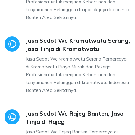
Profesional untuk menjaga Kebersihan dan
kenyamanan Pelanggan di cipocok-jaya Indonesia
Banten Area Sekitarnya.
Jasa Sedot Wc Kramatwatu Serang,
Jasa Tinja di Kramatwatu
Jasa Sedot Wc Kramatwatu Serang Terpercaya
di Kramatwatu Biaya Murah dan Pekerja
Profesional untuk menjaga Kebersihan dan
kenyamanan Pelanggan di kramatwatu Indonesia
Banten Area Sekitarnya.
Jasa Sedot Wc Rajeg Banten, Jasa
Tinja di Rajeg
Jasa Sedot Wc Rajeg Banten Terpercaya di