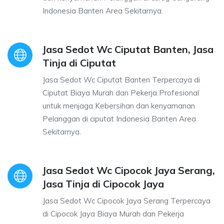
Indonesia Banten Area Sekitarnya.
Jasa Sedot Wc Ciputat Banten, Jasa
Tinja di Ciputat
Jasa Sedot Wc Ciputat Banten Terpercaya di
Ciputat Biaya Murah dan Pekerja Profesional
untuk menjaga Kebersihan dan kenyamanan
Pelanggan di ciputat Indonesia Banten Area
Sekitarnya.
Jasa Sedot Wc Cipocok Jaya Serang,
Jasa Tinja di Cipocok Jaya
Jasa Sedot Wc Cipocok Jaya Serang Terpercaya
di Cipocok Jaya Biaya Murah dan Pekerja