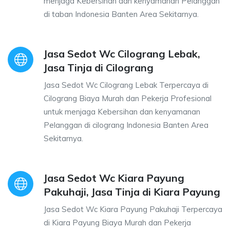
menjaga Kebersihan dan kenyamanan Pelanggan
di taban Indonesia Banten Area Sekitarnya.
Jasa Sedot Wc Cilograng Lebak,
Jasa Tinja di Cilograng
Jasa Sedot Wc Cilograng Lebak Terpercaya di
Cilograng Biaya Murah dan Pekerja Profesional
untuk menjaga Kebersihan dan kenyamanan
Pelanggan di cilograng Indonesia Banten Area
Sekitarnya.
Jasa Sedot Wc Kiara Payung
Pakuhaji, Jasa Tinja di Kiara Payung
Jasa Sedot Wc Kiara Payung Pakuhaji Terpercaya
di Kiara Payung Biaya Murah dan Pekerja