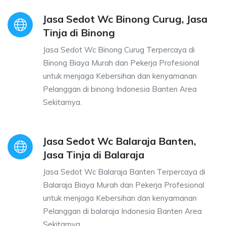
Jasa Sedot Wc Binong Curug, Jasa
Tinja di Binong
Jasa Sedot Wc Binong Curug Terpercaya di
Binong Biaya Murah dan Pekerja Profesional
untuk menjaga Kebersihan dan kenyamanan
Pelanggan di binong Indonesia Banten Area
Sekitarnya.
Jasa Sedot Wc Balaraja Banten,
Jasa Tinja di Balaraja
Jasa Sedot Wc Balaraja Banten Terpercaya di
Balaraja Biaya Murah dan Pekerja Profesional
untuk menjaga Kebersihan dan kenyamanan
Pelanggan di balaraja Indonesia Banten Area
Sekitarnya.