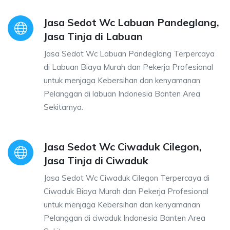
Jasa Sedot Wc Labuan Pandeglang,
Jasa Tinja di Labuan
Jasa Sedot Wc Labuan Pandeglang Terpercaya
di Labuan Biaya Murah dan Pekerja Profesional
untuk menjaga Kebersihan dan kenyamanan
Pelanggan di labuan Indonesia Banten Area
Sekitarnya.
Jasa Sedot Wc Ciwaduk Cilegon,
Jasa Tinja di Ciwaduk
Jasa Sedot Wc Ciwaduk Cilegon Terpercaya di
Ciwaduk Biaya Murah dan Pekerja Profesional
untuk menjaga Kebersihan dan kenyamanan
Pelanggan di ciwaduk Indonesia Banten Area