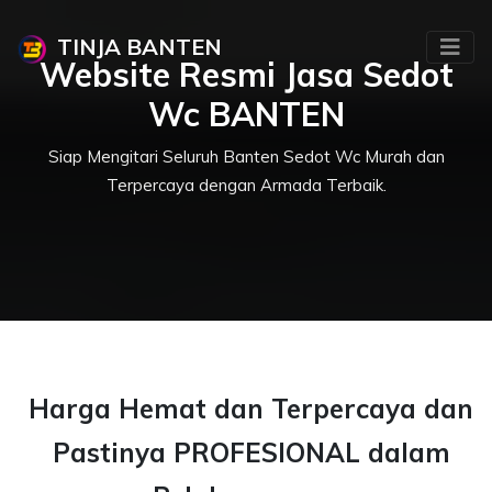
TINJA BANTEN
Website Resmi Jasa Sedot
Wc BANTEN
Siap Mengitari Seluruh Banten Sedot Wc Murah dan
Terpercaya dengan Armada Terbaik.
Harga Hemat dan Terpercaya dan
Pastinya PROFESIONAL dalam