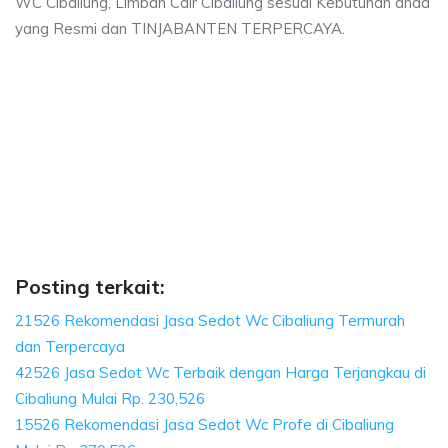
WC Cibaliung, Limbah Cair Cibaliung sesuai Kebutuhan anda
yang Resmi dan TINJABANTEN TERPERCAYA.
a sedot wc, harga sedot wc Cibaliung, sedot wc
ga sedot wc Cibaliung, sedot wc Cibaliung harga, sedot wc Cibaliung, harg
edot wc, harga sedot wc Cibaliung, sedot wc Cibaliu
 wc, harga sedot wc Cibaliung, sedot wc Cibaliung harga, s
Posting terkait:
21526 Rekomendasi Jasa Sedot Wc Cibaliung Termurah
dan Terpercaya
42526 Jasa Sedot Wc Terbaik dengan Harga Terjangkau di
Cibaliung Mulai Rp. 230,526
15526 Rekomendasi Jasa Sedot Wc Profe di Cibaliung