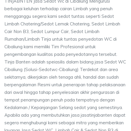
TINJABNTEN Jasa Sedot Wc di Cibaliung Mengurusi
berbagai keluhan terhadap cairan Limbah yang penuh
mengganggu segera kami sedot tuntas seperti Sedot
Limbah Chatering/Sedot Lemak Chatering, Sedot Limbah
Cair Non B3, Sedot Lumpur Cair, Sedot Limbah
Rumahan/Limbah Tinja untuk tuntas penyedotan WC di
Cibaliung kami memiliki Tim Profesional untuk
pengembangan kualitas pada penyedotannya tersebut.
Tinja Banten adalah speiasilis dalam bidang jasa Sedot WC
Cibaliung (Solusi-Sedotwc-Cibaliung) Terdekat dan area
sekitarnya, dikerjakan oleh tenaga ahli, handal dan sudah
berpengalaman Resmi untuk penerapan tahap pelaksanaan
dari awal hingga tahap penyelesaian akhir pengurasan di
tempat penampungan penuh pada tempatnya dengan
Kedalaman / Kepanjangan Selang sedot yang semestinya.
Apabila ada yang membutuhkan jasa jasatinjabanten dapat
segera menghubungi kami sebagai mitra yang memberikan
layanan Jasa Sedot WC, Limbah Cair & Sedot Non B3 di