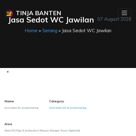
TINJA BANTEN
Jasa Sedot WC Jawilan
07 August 2026
Home
»
Serang
» Jasa Sedot WC Jawilan
Name
Category
Jasa Sedot Wc Jawilan Serang
JASA Sedot WC di Jawilan Serang
Area
Sedot WC/Tinja di Jawilan bisa Pelancar Mampet / Kuras Septictank