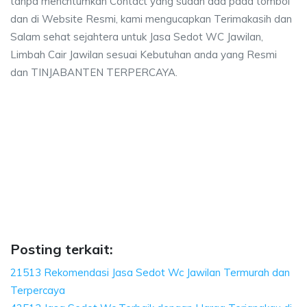
tanpa mencntumkan Contact yang sudah ada pada tombol
dan di Website Resmi, kami mengucapkan Terimakasih dan
Salam sehat sejahtera untuk Jasa Sedot WC Jawilan,
Limbah Cair Jawilan sesuai Kebutuhan anda yang Resmi
dan TINJABANTEN TERPERCAYA.
an, biaya sedot wc, harga sedot wc Jawilan, se
 sedot wc, harga sedot wc Jawilan, sedot wc Jawilan harga, sedot wc Jawila
, biaya sedot wc, harga sedot wc Jawilan, sedot wc 
biaya sedot wc, harga sedot wc Jawilan, sedot wc Jawilan ha
Posting terkait:
21513 Rekomendasi Jasa Sedot Wc Jawilan Termurah dan
Terpercaya