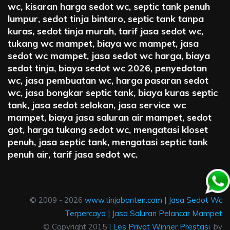
wc, kisaran harga sedot wc, septic tank penuh
lumpur, sedot tinja bintaro, septic tank tanpa
kuras, sedot tinja murah, tarif jasa sedot wc,
tukang wc mampet, biaya wc mampet, jasa
sedot wc mampet, jasa sedot wc harga, biaya
sedot tinja, biaya sedot wc 2026, penyedotan
wc, jasa pembuatan wc, harga pasaran sedot
wc, jasa bongkar septic tank, biaya kuras septic
tank, jasa sedot selokan, jasa service wc
mampet, biaya jasa saluran air mampet, sedot
got, harga tukang sedot wc, mengatasi kloset
penuh, jasa septic tank, mengatasi septic tank
penuh air, tarif jasa sedot wc.
© 2009 - 2026
www.tinjabanten.com
|
Jasa Sedot Wc
Terpercaya
|
Jasa Saluran Pelancar Mampet
© Copyright 2015
|
Les Privat Winner Prestasi
. by