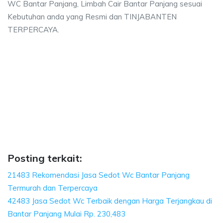
WC Bantar Panjang, Limbah Cair Bantar Panjang sesuai
Kebutuhan anda yang Resmi dan TINJABANTEN
TERPERCAYA.
njang, biaya sedot wc, harga sedot wc Bantar 
 sedot wc, harga sedot wc Bantar Panjang, sedot wc Bantar Panjang harga,
ang, biaya sedot wc, harga sedot wc Bantar Panjang
, biaya sedot wc, harga sedot wc Bantar Panjang, sedot wc
Posting terkait:
21483 Rekomendasi Jasa Sedot Wc Bantar Panjang
Termurah dan Terpercaya
42483 Jasa Sedot Wc Terbaik dengan Harga Terjangkau di
Bantar Panjang Mulai Rp. 230,483