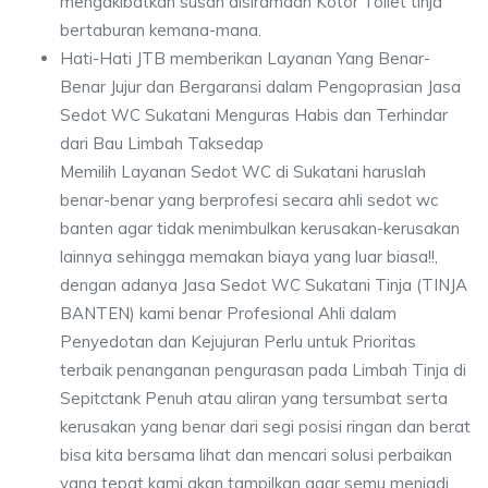
mengakibatkan susah disiramdan Kotor Toilet tinja
bertaburan kemana-mana.
Hati-Hati JTB memberikan Layanan Yang Benar-
Benar Jujur dan Bergaransi dalam Pengoprasian Jasa
Sedot WC Sukatani Menguras Habis dan Terhindar
dari Bau Limbah Taksedap
Memilih Layanan Sedot WC di Sukatani haruslah
benar-benar yang berprofesi secara ahli sedot wc
banten agar tidak menimbulkan kerusakan-kerusakan
lainnya sehingga memakan biaya yang luar biasa!!,
dengan adanya Jasa Sedot WC Sukatani Tinja (TINJA
BANTEN) kami benar Profesional Ahli dalam
Penyedotan dan Kejujuran Perlu untuk Prioritas
terbaik penanganan pengurasan pada Limbah Tinja di
Sepitctank Penuh atau aliran yang tersumbat serta
kerusakan yang benar dari segi posisi ringan dan berat
bisa kita bersama lihat dan mencari solusi perbaikan
yang tepat kami akan tampilkan agar semu menjadi