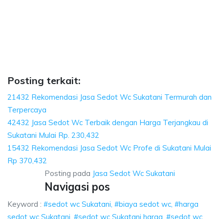
biaya sedot wc, harga sedot wc Sukatani, sedo
 wc, harga sedot wc Sukatani, sedot wc Sukatani harga, sedot wc Sukatani,
aya sedot wc, harga sedot wc Sukatani, sedot wc Suk
 sedot wc, harga sedot wc Sukatani, sedot wc Sukatani harg
Posting terkait:
21432 Rekomendasi Jasa Sedot Wc Sukatani Termurah dan
Terpercaya
42432 Jasa Sedot Wc Terbaik dengan Harga Terjangkau di
Sukatani Mulai Rp. 230,432
15432 Rekomendasi Jasa Sedot Wc Profe di Sukatani Mulai
Rp 370,432
Posting pada
Jasa Sedot Wc Sukatani
Navigasi pos
Keyword :
#sedot wc Sukatani, #biaya sedot wc, #harga
sedot wc Sukatani, #sedot wc Sukatani harga, #sedot wc