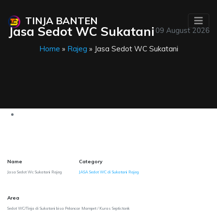
TINJA BANTEN
Jasa Sedot WC Sukatani
09 August 2026
Home
»
Rajeg
» Jasa Sedot WC Sukatani
Name
Category
Jasa Sedot Wc Sukatani Rajeg
JASA Sedot WC di Sukatani Rajeg
Area
Sedot WC/Tinja di Sukatani bisa Pelancar Mampet / Kuras Septictank