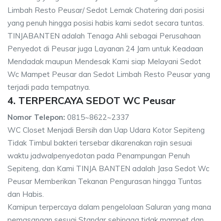
Limbah Resto Peusar/ Sedot Lemak Chatering dari posisi
yang penuh hingga posisi habis kami sedot secara tuntas.
TINJABANTEN adalah Tenaga Ahli sebagai Perusahaan
Penyedot di Peusar juga Layanan 24 Jam untuk Keadaan
Mendadak maupun Mendesak Kami siap Melayani Sedot
Wc Mampet Peusar dan Sedot Limbah Resto Peusar yang
terjadi pada tempatnya.
4. TERPERCAYA SEDOT WC Peusar
Nomor Telepon:
0815~8622~2337
WC Closet Menjadi Bersih dan Uap Udara Kotor Sepiteng
Tidak Timbul bakteri tersebar dikarenakan rajin sesuai
waktu jadwalpenyedotan pada Penampungan Penuh
Sepiteng, dan Kami TINJA BANTEN adalah Jasa Sedot Wc
Peusar Memberikan Tekanan Pengurasan hingga Tuntas
dan Habis.
Kamipun terpercaya dalam pengelolaan Saluran yang mana
pemasangan sesuai Standar sehingga tidak mampet dan