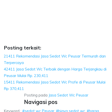
ya sedot wc, harga sedot wc Peusar, sedot wc 
 harga sedot wc Peusar, sedot wc Peusar harga, sedot wc Peusar, harga se
 sedot wc, harga sedot wc Peusar, sedot wc Peusar 
dot wc, harga sedot wc Peusar, sedot wc Peusar harga, sedo
Posting terkait:
21411 Rekomendasi Jasa Sedot Wc Peusar Termurah dan
Terpercaya
42411 Jasa Sedot Wc Terbaik dengan Harga Terjangkau di
Peusar Mulai Rp. 230,411
15411 Rekomendasi Jasa Sedot Wc Profe di Peusar Mulai
Rp 370,411
Posting pada
Jasa Sedot Wc Peusar
Navigasi pos
Keyword :
#sedot wc Peusar, #biaya sedot wc, #harga