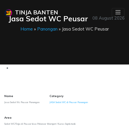
TINJA BANTEN
Jasa Sedot WC Peusar
08 August 2026
Home
»
Panongan
» Jasa Sedot WC Peusar
Name
Category
Jasa Sedot Wc Peusar Panongan
JASA Sedot WC di Peusar Panongan
Area
Sedot WC/Tinja di Peusar bisa Pelancar Mampet / Kuras Septictank