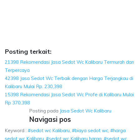
 sedot wc, harga sedot wc Kalibaru, sedot wc 
ga sedot wc Kalibaru, sedot wc Kalibaru harga, sedot wc Kalibaru, harga s
edot wc, harga sedot wc Kalibaru, sedot wc Kalibaru
 wc, harga sedot wc Kalibaru, sedot wc Kalibaru harga, sed
Posting terkait:
21398 Rekomendasi Jasa Sedot Wc Kalibaru Termurah dan
Terpercaya
42398 Jasa Sedot Wc Terbaik dengan Harga Terjangkau di
Kalibaru Mulai Rp. 230,398
15398 Rekomendasi Jasa Sedot Wc Profe di Kalibaru Mulai
Rp 370,398
Posting pada
Jasa Sedot Wc Kalibaru
Navigasi pos
Keyword :
#sedot wc Kalibaru, #biaya sedot wc, #harga
sedot wc Kalibaru, #sedot wc Kalibaru harga, #sedot wc