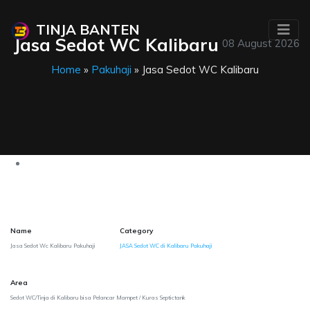
TINJA BANTEN
Jasa Sedot WC Kalibaru
08 August 2026
Home
»
Pakuhaji
» Jasa Sedot WC Kalibaru
Name
Category
Jasa Sedot Wc Kalibaru Pakuhaji
JASA Sedot WC di Kalibaru Pakuhaji
Area
Sedot WC/Tinja di Kalibaru bisa Pelancar Mampet / Kuras Septictank