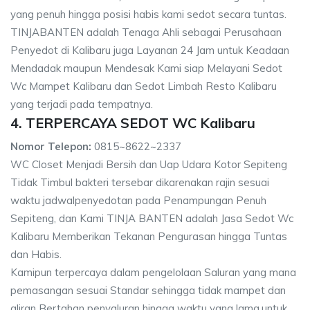
yang penuh hingga posisi habis kami sedot secara tuntas.
TINJABANTEN adalah Tenaga Ahli sebagai Perusahaan
Penyedot di Kalibaru juga Layanan 24 Jam untuk Keadaan
Mendadak maupun Mendesak Kami siap Melayani Sedot
Wc Mampet Kalibaru dan Sedot Limbah Resto Kalibaru
yang terjadi pada tempatnya.
4. TERPERCAYA SEDOT WC Kalibaru
Nomor Telepon:
0815~8622~2337
WC Closet Menjadi Bersih dan Uap Udara Kotor Sepiteng
Tidak Timbul bakteri tersebar dikarenakan rajin sesuai
waktu jadwalpenyedotan pada Penampungan Penuh
Sepiteng, dan Kami TINJA BANTEN adalah Jasa Sedot Wc
Kalibaru Memberikan Tekanan Pengurasan hingga Tuntas
dan Habis.
Kamipun terpercaya dalam pengelolaan Saluran yang mana
pemasangan sesuai Standar sehingga tidak mampet dan
aliran Bertahan penyaluran hingga waktu yang lama,untuk