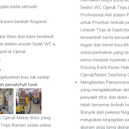
angani pada semuah
Sedot WC Cijeruk Tinja
Profesional Ahli dalam 
di kami berikah Angaran
untuk Prioritas terbai
Limbah Tinja di Sepitct
ekar Baru dan kami terdekat.
tersumbat serta kerusak
ik dalam urusan Sedit WC •
ringan dan berat bisa ki
di di Cijeruk.
solusi perbaikan yang t
:
semu menjadi myaman al
Kosong Kami Kuras Hab
n
Cijeruk/Sedot Sepiteng C
geluarkan bau tak sedap
Menghindari Pencemaran
dah penuh/full tank
yang mengakibatkan air
penyakit tifus dan diare
telah tercemar limbah to
Banyak dari pekerja hi
 Cijeruk Mekar Baru yang
melupakan kegagalan p
Tinja Banten selalu online
disiram atau lama disir