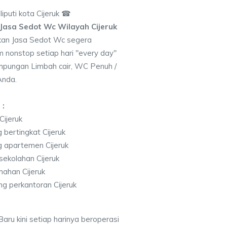
puti kota Cijeruk ☎
Jasa Sedot Wc Wilayah Cijeruk
kan Jasa Sedot Wc segera
 nonstop setiap hari "every day"
pungan Limbah cair, WC Penuh /
Anda.
 :
ijeruk
bertingkat Cijeruk
g apartemen Cijeruk
ekolahan Cijeruk
ahan Cijeruk
 perkantoran Cijeruk
aru kini setiap harinya beroperasi