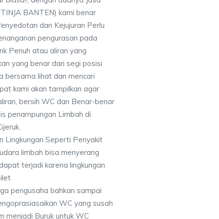
 (TINJA BANTEN) kami benar
Penyedotan dan Kejujuran Perlu
k penanganan pengurasan pada
ank Penuh atau aliran yang
an yang benar dari segi posisi
ta bersama lihat dan mencari
epat kami akan tampilkan agar
iran, bersih WC dan Benar-benar
is penampungan Limbah di
ijeruk.
 Lingkungan Seperti Penyakit
/udara limbah bisa menyerang
 dapat terjadi karena lingkungan
ilet
ngga pengusaha bahkan sampai
engoprasiasaikan WC yang susah
am menjadi Buruk untuk WC