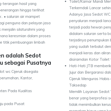
Toilet/Kamar Mandi Men
-terangan hasil yang
Terkerndali Lancar seh
enerangan hingga terlihat
Adanya Jasa Sedot WC C
k . • saluran air mampet
penyaluran menjadi lan
bagi penguna dan pelayan jasa
terjadi pada hewan pen
 menjalin silaturahmi yang
didalam saluran serta b
mana keresmian dalam proses
terjadinya penumpukan
e titik pembuangan limbah
yang sudah terbalut de
menjadi keras dan alir
en adalah Sedot
disiramdan Kotor Toilet
u sebagai Pusatnya
Hati-Hati JTB memberi
ot wc Cijeruk disegala
Jujur dan Bergaransi d
perumahan, Kantor,
Cijeruk Menguras Habis 
Taksedap
anten Pada Kualitas
Memilih Layanan Sedot W
benar yang berprofesi s
uju pada Pusat
tidak menimbulkan keru
memakan biaya yang lua