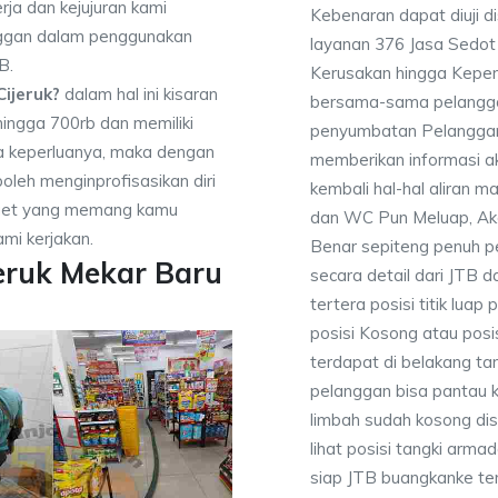
rja dan kejujuran kami
Kebenaran dapat diuji 
nggan dalam penggunakan
layanan 376 Jasa Sedot 
B.
Kerusakan hingga Kepen
ijeruk?
dalam hal ini kisaran
bersama-sama pelangga
hingga 700rb dan memiliki
penyumbatan Pelanggan
a keperluanya, maka dengan
memberikan informasi ak
oleh menginprofisasikan diri
kembali hal-hal aliran 
get yang memang kamu
dan WC Pun Meluap, Ak
mi kerjakan.
Benar sepiteng penuh p
eruk Mekar Baru
secara detail dari JTB 
tertera posisi titik lu
posisi Kosong atau posi
terdapat di belakang ta
pelanggan bisa pantau
limbah sudah kosong dis
lihat posisi tangki arma
siap JTB buangkanke t