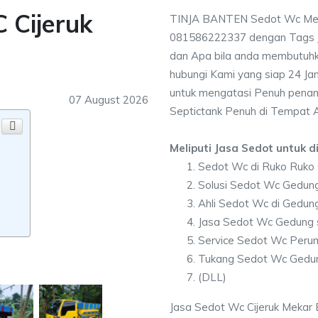
 Cijeruk
TINJA BANTEN Sedot Wc Meli
081586222337 dengan Tags
dan Apa bila anda membutuh
hubungi Kami yang siap 24 Jam
untuk mengatasi Penuh penam
07 August 2026
Septictank Penuh di Tempat 
Meliputi Jasa Sedot untuk di
Sedot Wc di Ruko Ruko C
Solusi Sedot Wc Gedung 
Ahli Sedot Wc di Gedun
Jasa Sedot Wc Gedung s
Service Sedot Wc Perum
Tukang Sedot Wc Gedung
(DLL)
Jasa Sedot Wc Cijeruk Mekar B