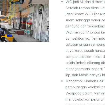
WC Jadi Mudah disiram 
Setelah terposisikan Ha
Jasa Sedot WC Cijeruk 
siram sehingga benar-be
penguna dan terasalanc
WC menjadi Prioritas k
dan sekitarnya, Terhinda
catatan jangan sembara
daya keras susah hancur
sampah didalam toilet 
selain limbah dilarang d
di tongsampah, seperti T
lap, dan Masih banyak la
Mengambil Limbah Cair 
pembuangan kelokasi p
Waspada dalam Memilih
mengakibatkan peranan