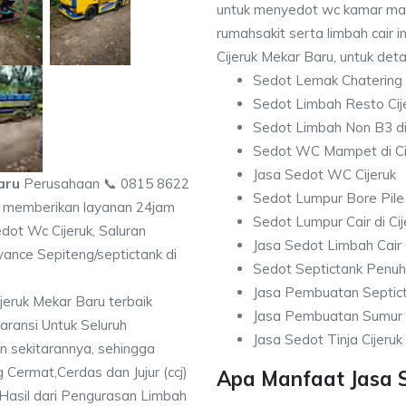
untuk menyedot wc kamar man
rumahsakit serta limbah cair i
Cijeruk Mekar Baru, untuk deta
Sedot Lemak Chatering 
Sedot Limbah Resto Cij
Sedot Limbah Non B3 di 
Sedot WC Mampet di Ci
Jasa Sedot WC Cijeruk
aru
Perusahaan 📞 0815 8622
Sedot Lumpur Bore Pile 
memberikan layanan 24jam
Sedot Lumpur Cair di Cij
dot Wc Cijeruk, Saluran
Jasa Sedot Limbah Cair 
nce Sepiteng/septictank di
Sedot Septictank Penuh 
Jasa Pembuatan Septict
eruk Mekar Baru terbaik
Jasa Pembuatan Sumur R
ransi Untuk Seluruh
Jasa Sedot Tinja Cijeruk
n sekitarannya, sehingga
g Cermat,Cerdas dan Jujur (ccj)
Apa Manfaat Jasa S
asil dari Pengurasan Limbah