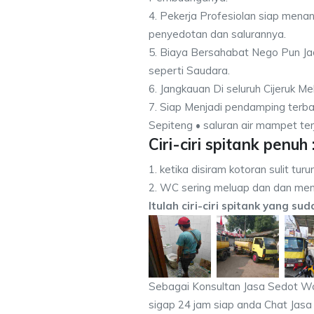
4. Pekerja Profesiolan siap men
penyedotan dan salurannya.
5. Biaya Bersahabat Nego Pun Ja
seperti Saudara.
6. Jangkauan Di seluruh Cijeruk M
7. Siap Menjadi pendamping terba
Sepiteng • saluran air mampet terja
Ciri-ciri spitank penuh 
1. ketika disiram kotoran sulit turu
2. WC sering meluap dan dan men
Itulah ciri-ciri spitank yang su
Sebagai Konsultan Jasa Sedot Wc
sigap 24 jam siap anda Chat Jasa 