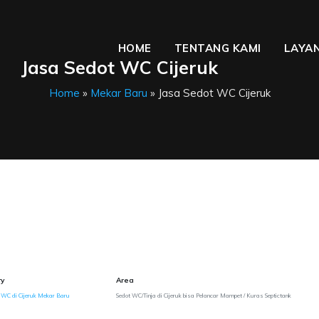
HOME
TENTANG KAMI
LAYAN
Jasa Sedot WC Cijeruk
Home
»
Mekar Baru
» Jasa Sedot WC Cijeruk
y
Area
 WC di Cijeruk Mekar Baru
Sedot WC/Tinja di Cijeruk bisa Pelancar Mampet / Kuras Septictank