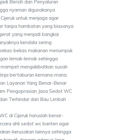
jadi Bersih dan Penyaluran
ingga nyaman digunakanya
ijeruk untuk menjaga agar
car tanpa hambatan yang biasanya
gerat yang menjadi bangkai
anyaknya kendala sering
 bekas-bekas makanan menumpuk
ngan lemak-lemak sehingga
an mampet mengakibatkan susah
 tinja bertaburan kemana-mana.
kan Layanan Yang Benar-Benar
alam Pengoprasian Jasa Sedot WC
dan Terhindar dari Bau Limbah
C di Cijeruk haruslah benar-
ecara ahli sedot wc banten agar
sakan-kerusakan lainnya sehingga
r biasa!!, dengan adanya Jasa