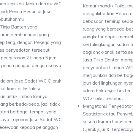
da inginkan. Maka dari itu WC
Kamar-mandi / Toilet 
ndi Penuh Pesan di Jasa
mengakibatkan Pencema
kebutuhanmu.
bebasdan terhirup sebag
Tinja Banten yang
ruang yang berbeda-bed
luran pembuangan yang
yangkotor dapat menimbu
Sepiteng, dengan Pekerja yang
sertalingkungan sudah 
es penyedotan tersebut
bagi anak-anak serta se
pengurasan 2 hingga 5 jam
Jasa Tinja Banten memp
dan penampungan pengurasanya
penyedotan Limbah WC d
menjauhkan dari berbaga
dalam Jasa Sedot WC Cijeruk
jauh dari lingkungan ny
 kami di Instalasi
udara bakteri/air bakter
an untuk limbah lainnya
WC/Toilet tersebut.
yang berbeda-beda, jadi tidak
Mengetahui Penyedotan
ori berbagai tempat yang
Septictank atau Penym
percaya Layanan Jasa Sedot WC
susah disiram harus be
kekecewaan kepada pelanggan
Cijeruk jujur & Terpercay