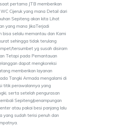
disaat pertama JTB memberikan
WC Cijeruk yang mana Detail dari
uhan Sepiteng akan kita Lihat
n yang mana JikaTerjadi
 bisa selalu memantau dan Kami
urat sehingga tidak terulang
mampet/tersumbet yg susah disiram
an Tetapi pada Pemantauan
elanggan dapat mengkoreksi
datang memberikan layanan
ap pada Tangki Armada mengalami di
si titik perawalannya yang
ngki, serta setelah pengurasan
 kembali Sepiteng/penampungan
enter atau pakai besi panjang lalu
da yang sudah terisi penuh dan
empatnya.