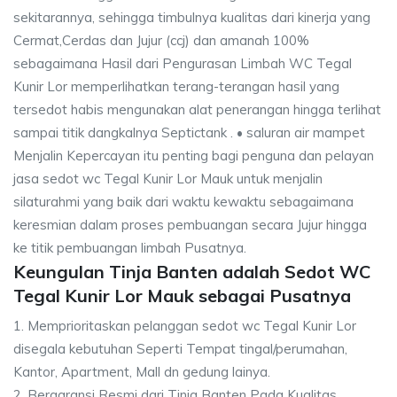
sekitarannya, sehingga timbulnya kualitas dari kinerja yang
Cermat,Cerdas dan Jujur (ccj) dan amanah 100%
sebagaimana Hasil dari Pengurasan Limbah WC Tegal
Kunir Lor memperlihatkan terang-terangan hasil yang
tersedot habis mengunakan alat penerangan hingga terlihat
sampai titik dangkalnya Septictank . • saluran air mampet
Menjalin Kepercayan itu penting bagi penguna dan pelayan
jasa sedot wc Tegal Kunir Lor Mauk untuk menjalin
silaturahmi yang baik dari waktu kewaktu sebagaimana
keresmian dalam proses pembuangan secara Jujur hingga
ke titik pembuangan limbah Pusatnya.
Keungulan Tinja Banten adalah Sedot WC
Tegal Kunir Lor Mauk sebagai Pusatnya
1. Memprioritaskan pelanggan sedot wc Tegal Kunir Lor
disegala kebutuhan Seperti Tempat tingal/perumahan,
Kantor, Apartment, Mall dn gedung lainya.
2. Bergaransi Resmi dari Tinja Banten Pada Kualitas