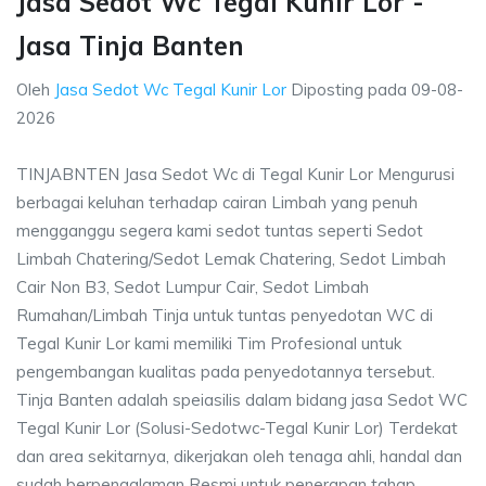
Jasa Sedot Wc Tegal Kunir Lor -
Jasa Tinja Banten
Oleh
Jasa Sedot Wc Tegal Kunir Lor
Diposting pada
09-08-
2026
TINJABNTEN Jasa Sedot Wc di Tegal Kunir Lor Mengurusi
berbagai keluhan terhadap cairan Limbah yang penuh
mengganggu segera kami sedot tuntas seperti Sedot
Limbah Chatering/Sedot Lemak Chatering, Sedot Limbah
Cair Non B3, Sedot Lumpur Cair, Sedot Limbah
Rumahan/Limbah Tinja untuk tuntas penyedotan WC di
Tegal Kunir Lor kami memiliki Tim Profesional untuk
pengembangan kualitas pada penyedotannya tersebut.
Tinja Banten adalah speiasilis dalam bidang jasa Sedot WC
Tegal Kunir Lor (Solusi-Sedotwc-Tegal Kunir Lor) Terdekat
dan area sekitarnya, dikerjakan oleh tenaga ahli, handal dan
sudah berpengalaman Resmi untuk penerapan tahap