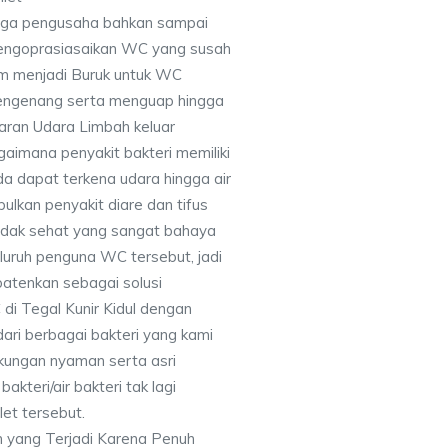
ngga pengusaha bahkan sampai
engoprasiasaikan WC yang susah
am menjadi Buruk untuk WC
mengenang serta menguap hingga
ran Udara Limbah keluar
aimana penyakit bakteri memiliki
a dapat terkena udara hingga air
lkan penyakit diare dan tifus
tidak sehat yang sangat bahaya
luruh penguna WC tersebut, jadi
atenkan sebagai solusi
i Tegal Kunir Kidul dengan
ari berbagai bakteri yang kami
gkungan nyaman serta asri
kteri/air bakteri tak lagi
et tersebut.
 yang Terjadi Karena Penuh