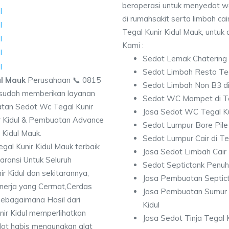
beroperasi untuk menyedot w
di rumahsakit serta limbah cair
Tegal Kunir Kidul Mauk, untuk 
Kami :
Sedot Lemak Chatering T
Sedot Limbah Resto Tega
ul Mauk
Perusahaan 📞 0815
Sedot Limbah Non B3 di 
udah memberikan layanan
Sedot WC Mampet di Teg
atan Sedot Wc Tegal Kunir
Jasa Sedot WC Tegal Ku
ir Kidul & Pembuatan Advance
Sedot Lumpur Bore Pile 
 Kidul Mauk.
Sedot Lumpur Cair di Teg
al Kunir Kidul Mauk terbaik
Jasa Sedot Limbah Cair 
ransi Untuk Seluruh
Sedot Septictank Penuh 
r Kidul dan sekitarannya,
Jasa Pembuatan Septicta
kinerja yang Cermat,Cerdas
Jasa Pembuatan Sumur 
sebagaimana Hasil dari
Kidul
ir Kidul memperlihatkan
Jasa Sedot Tinja Tegal K
dot habis mengunakan alat