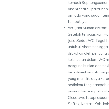
kembali Sepiteng/pena
disenter atau pakai besi 
armada yang sudah teri
tempatnya.
WC Jadi Mudah disiram 
Setelah terposisikan Ha
Jasa Sedot WC Tegal Ku
untuk uji siram sehingg
dilakukan oleh penguna 
kelancaran dalam WC me
penguna hunian dan seki
bisa diberikan catatan
yang memiliki daya kera
sediakan tong sampah di
peringatan sampah selai
Closet/wc tetapi dibuan
Softek, Kertas, Kain-kai