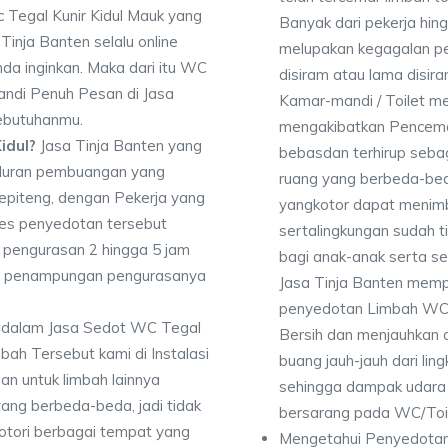
 Tegal Kunir Kidul Mauk yang
Banyak dari pekerja hi
Tinja Banten selalu online
melupakan kegagalan p
da inginkan. Maka dari itu WC
disiram atau lama disir
ndi Penuh Pesan di Jasa
Kamar-mandi / Toilet 
kebutuhanmu.
mengakibatkan Pencema
idul?
Jasa Tinja Banten yang
bebasdan terhirup sebag
luran pembuangan yang
ruang yang berbeda-bed
Sepiteng, dengan Pekerja yang
yangkotor dapat menimbu
es penyedotan tersebut
sertalingkungan sudah 
pengurasan 2 hingga 5 jam
bagi anak-anak serta se
dan penampungan pengurasanya
Jasa Tinja Banten memp
penyedotan Limbah WC d
 dalam Jasa Sedot WC Tegal
Bersih dan menjauhkan d
ah Tersebut kami di Instalasi
buang jauh-jauh dari lin
an untuk limbah lainnya
sehingga dampak udara ba
yang berbeda-beda, jadi tidak
bersarang pada WC/Toil
ori berbagai tempat yang
Mengetahui Penyedotan