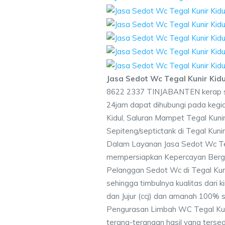
Jasa Sedot Wc Tegal Kunir Kid
8622 2337 TINJABANTEN kerap s
24jam dapat dihubungi pada kegi
Kidul, Saluran Mampet Tegal Kun
Sepiteng/septictank di Tegal Kunir
Dalam Layanan Jasa Sedot Wc Teg
mempersiapkan Kepercayan Berga
Pelanggan Sedot Wc di Tegal Kuni
sehingga timbulnya kualitas dari 
dan Jujur (ccj) dan amanah 100% 
Pengurasan Limbah WC Tegal Kun
terang-terangan hasil yang terse