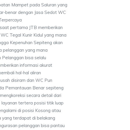
batan Mampet pada Saluran yang
nar-benar dengan Jasa Sedot WC
& Terpercaya
disaat pertama JTB memberikan
 WC Tegal Kunir Kidul yang mana
hingga Kepenuhan Sepiteng akan
ma pelanggan yang mana
 Pelanggan bisa selalu
berikan informasi akurat
embali hal-hal aliran
usah disiram dan WC Pun
ada Pemantauan Benar sepiteng
engkoreksi secara detail dari
ayanan tertera posisi titik luap
galami di posisi Kosong atau
a yang terdapat di belakang
engurasan pelanggan bisa pantau