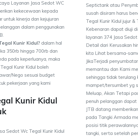
percaya Layanan Jasa Sedot WC
Septictank atau Penym
mberikan kekecewaan kepada
susah disiram harus be
 untuk kinerja dan kejujuran
Tegal Kunir Kidul jujur 
 pelanggan dalam penggunakan
Kebenaran dapat diuji 
B.
layanan 374 Jasa Sedot
egal Kunir Kidul?
dalam hal
Detail dari Kerusakan 
ngka 350rb hingga 700rb dan
kita Lihat bersama-sa
beda pada keperluanya, maka
JikaTerjadi penyumbatan
Tegal Kunir Kidul boleh
memantau dan Kami mem
enawar/Nego sesuai budget
sehingga tidak terulang k
uk pekerjaan yang kami
mampet/tersumbet yg s
Meluap, Akan Tetapi p
gal Kunir Kidul
penuh pelanggan dapat m
uk
JTB datang memberikan l
pada Tangki Armada men
posisi titik perawalanny
tangki, serta setelah p