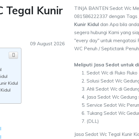
 Tegal Kunir
TINJA BANTEN Sedot Wc Melip
081586222337 dengan Tags
Kunir Kidul
dan Apa bila and
segera hubungi Kami yang sia
"every day" untuk mengatasi
09 August 2026
WC Penuh / Septictank Penuh
Meliputi Jasa Sedot untuk di
l
Sedot Wc di Ruko Ruko T
idul
Solusi Sedot Wc Gedung 
ir Kidul
Ahli Sedot Wc di Gedung
Kidul
Jasa Sedot Wc Gedung s
Service Sedot Wc Perum
Tukang Sedot Wc Gedung
(DLL)
Jasa Sedot Wc Tegal Kunir Kid