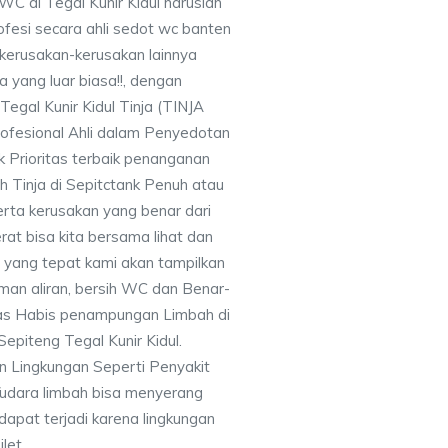
C di Tegal Kunir Kidul haruslah
fesi secara ahli sedot wc banten
kerusakan-kerusakan lainnya
yang luar biasa!!, dengan
gal Kunir Kidul Tinja (TINJA
fesional Ahli dalam Penyedotan
k Prioritas terbaik penanganan
 Tinja di Sepitctank Penuh atau
erta kerusakan yang benar dari
erat bisa kita bersama lihat dan
n yang tepat kami akan tampilkan
an aliran, bersih WC dan Benar-
as Habis penampungan Limbah di
Sepiteng Tegal Kunir Kidul.
 Lingkungan Seperti Penyakit
/udara limbah bisa menyerang
 dapat terjadi karena lingkungan
ilet