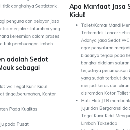
Apa Manfaat Jasa 
 titik dangkalnya Septictank .
Kidul!
bagi penguna dan pelayan jasa
Toilet/Kamar Mandi Men
ntuk menjalin silaturahmi yang
Terkerndali Lancar seh
mana keresmian dalam proses
Adanya Jasa Sedot WC T
e titik pembuangan limbah
agar penyaluran menjad
biasanya terjadi pada 
en adalah Sedot
bangkai didalam saluran
 Mauk sebagai
terjadinya penumpukan
yang sudah terbalut de
menjadi keras dan alir
ot wc Tegal Kunir Kidul
disiramdan Kotor Toilet
t tingal/perumahan, Kantor,
Hati-Hati JTB memberi
Jujur dan Bergaransi d
anten Pada Kualitas
Tegal Kunir Kidul Mengu
Limbah Taksedap
uju pada Pusat