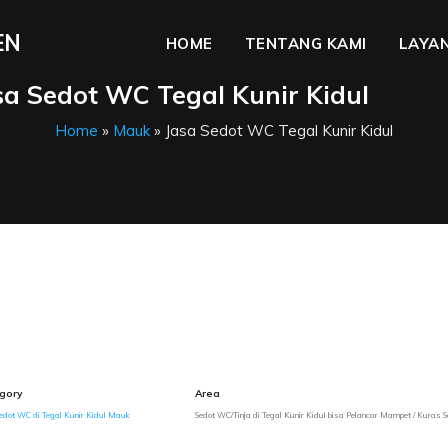
EN
HOME
TENTANG KAMI
LAYAN
sa Sedot WC Tegal Kunir Kidul
Home
»
Mauk
» Jasa Sedot WC Tegal Kunir Kidul
gory
Area
edot WC di Tegal Kunir Kidul Mauk
Sedot WC/Tinja di Tegal Kunir Kidul bisa Pelancar Mampet / Kuras S