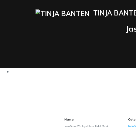
TINJA BANT
Ja
Name
Cate
Jasa Sedot Wc Tegal Kunir Kidul Mauk
JASA S