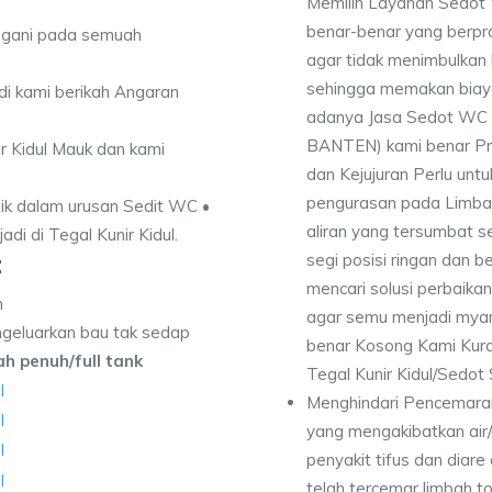
Memilih Layanan Sedot W
benar-benar yang berpro
angani pada semuah
agar tidak menimbulkan 
sehingga memakan biaya 
di kami berikah Angaran
adanya Jasa Sedot WC Te
BANTEN) kami benar Pro
ir Kidul Mauk dan kami
dan Kejujuran Perlu untu
pengurasan pada Limbah
ik dalam urusan Sedit WC •
aliran yang tersumbat s
adi di Tegal Kunir Kidul.
:
segi posisi ringan dan b
mencari solusi perbaika
n
agar semu menjadi myam
geluarkan bau tak sedap
benar Kosong Kami Kur
dah penuh/full tank
Tegal Kunir Kidul/Sedot 
Menghindari Pencemaran
yang mengakibatkan air
penyakit tifus dan diare
telah tercemar limbah to