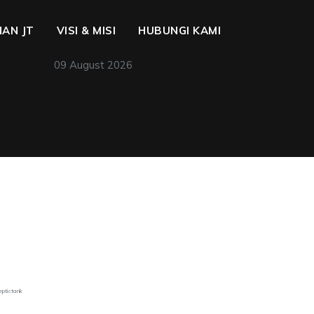
AN JT
VISI & MISI
HUBUNGI KAMI
09 August 2026
eptictank