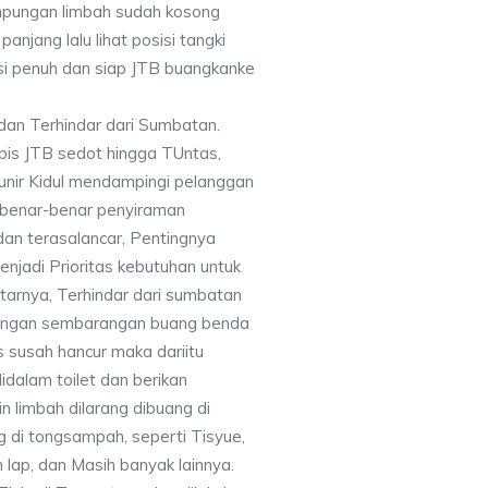
mpungan limbah sudah kosong
panjang lalu lihat posisi tangki
si penuh dan siap JTB buangkanke
dan Terhindar dari Sumbatan.
bis JTB sedot hingga TUntas,
nir Kidul mendampingi pelanggan
a benar-benar penyiraman
dan terasalancar, Pentingnya
njadi Prioritas kebutuhan untuk
tarnya, Terhindar dari sumbatan
 jangan sembarangan buang benda
s susah hancur maka dariitu
dalam toilet dan berikan
n limbah dilarang dibuang di
g di tongsampah, seperti Tisyue,
n lap, dan Masih banyak lainnya.