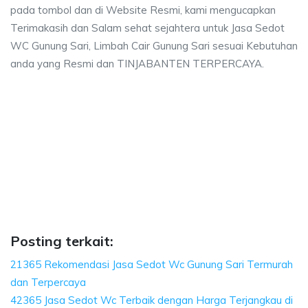
pada tombol dan di Website Resmi, kami mengucapkan
Terimakasih dan Salam sehat sejahtera untuk Jasa Sedot
WC Gunung Sari, Limbah Cair Gunung Sari sesuai Kebutuhan
anda yang Resmi dan TINJABANTEN TERPERCAYA.
ri, biaya sedot wc, harga sedot wc Gunung Sar
dot wc, harga sedot wc Gunung Sari, sedot wc Gunung Sari harga, sedot wc
, biaya sedot wc, harga sedot wc Gunung Sari, sedot
iaya sedot wc, harga sedot wc Gunung Sari, sedot wc Gunung
Posting terkait:
21365 Rekomendasi Jasa Sedot Wc Gunung Sari Termurah
dan Terpercaya
42365 Jasa Sedot Wc Terbaik dengan Harga Terjangkau di