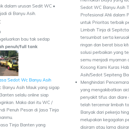
ik dalam urusan Sedit WC •
Sedot WC Banyu Asih T
jadi di Banyu Asih.
Profesional Ahli dalam 
:
untuk Prioritas terbai
Limbah Tinja di Sepitct
n
tersumbat serta kerusak
geluarkan bau tak sedap
ringan dan berat bisa ki
dah penuh/full tank
solusi perbaikan yang t
semu menjadi myaman al
Kosong Kami Kuras Hab
Asih/Sedot Sepiteng Ba
Menghindari Pencemaran
c Banyu Asih Mauk yang sigap
yang mengakibatkan air
Banten selalu online siap
penyakit tifus dan diare
ginkan. Maka dari itu WC /
telah tercemar limbah to
i Penuh Pesan di Jasa Tinja
Banyak dari pekerja hi
hanmu.
melupakan kegagalan p
asa Tinja Banten yang
disiram atau lama disir