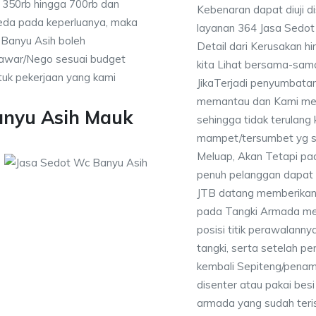
a 350rb hingga 700rb dan
Kebenaran dapat diuji 
beda pada keperluanya, maka
layanan 364 Jasa Sedo
 Banyu Asih boleh
Detail dari Kerusakan 
enawar/Nego sesuai budget
kita Lihat bersama-sa
uk pekerjaan yang kami
JikaTerjadi penyumbatan
memantau dan Kami mem
anyu Asih Mauk
sehingga tidak terulang k
mampet/tersumbet yg s
Meluap, Akan Tetapi p
penuh pelanggan dapat m
JTB datang memberikan l
pada Tangki Armada men
posisi titik perawalanny
tangki, serta setelah p
kembali Sepiteng/pena
disenter atau pakai besi 
armada yang sudah teri