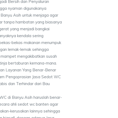
jadi Bersih dan Penyaluran
ingga nyaman digunakanya
Banyu Asih untuk menjaga agar
car tanpa hambatan yang biasanya
gerat yang menjadi bangkai
anyaknya kendala sering
 bekas-bekas makanan menumpuk
ngan lemak-lemak sehingga
an mampet mengakibatkan susah
 tinja bertaburan kemana-mana.
kan Layanan Yang Benar-Benar
alam Pengoprasian Jasa Sedot WC
bis dan Terhindar dari Bau
WC di Banyu Asih haruslah benar-
ecara ahli sedot wc banten agar
sakan-kerusakan lainnya sehingga
r biasa!!, dengan adanya Jasa