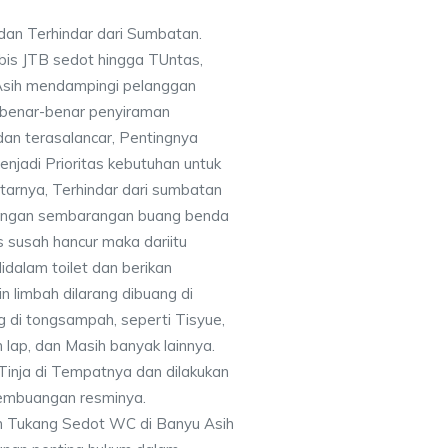
dan Terhindar dari Sumbatan.
bis JTB sedot hingga TUntas,
sih mendampingi pelanggan
a benar-benar penyiraman
dan terasalancar, Pentingnya
njadi Prioritas kebutuhan untuk
tarnya, Terhindar dari sumbatan
 jangan sembarangan buang benda
s susah hancur maka dariitu
dalam toilet dan berikan
n limbah dilarang dibuang di
g di tongsampah, seperti Tisyue,
n lap, dan Masih banyak lainnya.
Tinja di Tempatnya dan dilakukan
embuangan resminya.
 Tukang Sedot WC di Banyu Asih