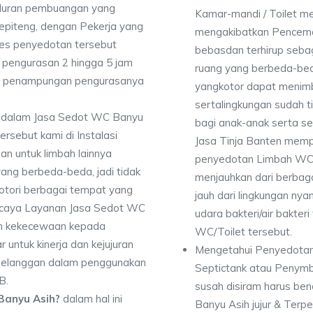
luran pembuangan yang
Kamar-mandi / Toilet 
Sepiteng, dengan Pekerja yang
mengakibatkan Pencema
es penyedotan tersebut
bebasdan terhirup sebag
pengurasan 2 hingga 5 jam
ruang yang berbeda-bed
dan penampungan pengurasanya
yangkotor dapat menimbu
sertalingkungan sudah 
 dalam Jasa Sedot WC Banyu
bagi anak-anak serta se
sebut kami di Instalasi
Jasa Tinja Banten memp
an untuk limbah lainnya
penyedotan Limbah WC 
yang berbeda-beda, jadi tidak
menjauhkan dari berbaga
ori berbagai tempat yang
jauh dari lingkungan ny
percaya Layanan Jasa Sedot WC
udara bakteri/air bakter
an kekecewaan kepada
WC/Toilet tersebut.
 untuk kinerja dan kejujuran
Mengetahui Penyedotan
 pelanggan dalam penggunakan
Septictank atau Penym
B.
susah disiram harus be
Banyu Asih?
dalam hal ini
Banyu Asih jujur & Terp