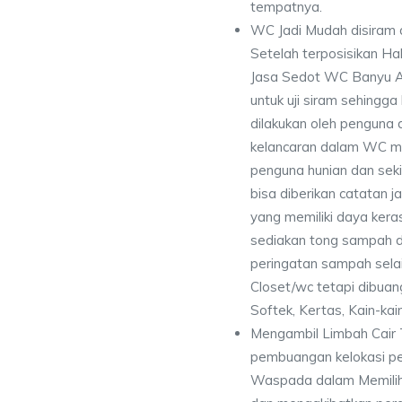
tempatnya.
WC Jadi Mudah disiram 
Setelah terposisikan Ha
Jasa Sedot WC Banyu A
untuk uji siram sehingg
dilakukan oleh penguna 
kelancaran dalam WC me
penguna hunian dan seki
bisa diberikan catatan
yang memiliki daya kera
sediakan tong sampah di
peringatan sampah selai
Closet/wc tetapi dibuan
Softek, Kertas, Kain-kai
Mengambil Limbah Cair 
pembuangan kelokasi p
Waspada dalam Memilih