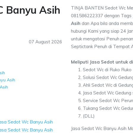
C Banyu Asih
TINJA BANTEN Sedot Wc Meli
081586222337 dengan Tags
Asih
dan Apa bila anda memb
hubungi Kami yang siap 24 Jam
untuk mengatasi Penuh penam
07 August 2026
Septictank Penuh di Tempat 
Meliputi Jasa Sedot untuk di
Sedot Wc di Ruko Ruko
sih
Solusi Sedot Wc Gedung
yu Asih
Ahli Sedot Wc di Gedun
Asih
Jasa Sedot Wc Gedung 
Service Sedot Wc Peru
Tukang Sedot Wc Gedun
(DLL)
Jasa Sedot Wc Banyu Asih Mau