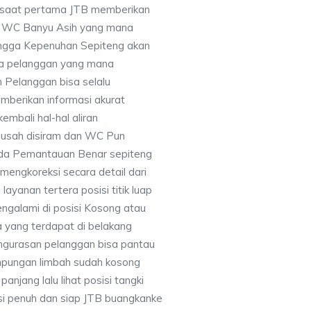
disaat pertama JTB memberikan
t WC Banyu Asih yang mana
hingga Kepenuhan Sepiteng akan
ma pelanggan yang mana
 Pelanggan bisa selalu
berikan informasi akurat
embali hal-hal aliran
usah disiram dan WC Pun
ada Pemantauan Benar sepiteng
engkoreksi secara detail dari
ayanan tertera posisi titik luap
galami di posisi Kosong atau
a yang terdapat di belakang
engurasan pelanggan bisa pantau
mpungan limbah sudah kosong
panjang lalu lihat posisi tangki
si penuh dan siap JTB buangkanke