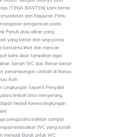
inja (TINJA BANTEN) kami benar
Penyedotan dan Kejujuran Perlu
k penanganan pengurasan pada
ank Penuh atau aliran yang
an yang benar dari segi posisi
ta bersama lihat dan mencari
epat kami akan tampilkan agar
iran, bersih WC dan Benar-benar
is penampungan Limbah di Banyu
nyu Asih.
 Lingkungan Seperti Penyakit
/udara limbah bisa menyerang
 dapat terjadi karena lingkungan
ilet
ngga pengusaha bahkan sampai
engoprasiasaikan WC yang susah
am menjadi Buruk untuk WC