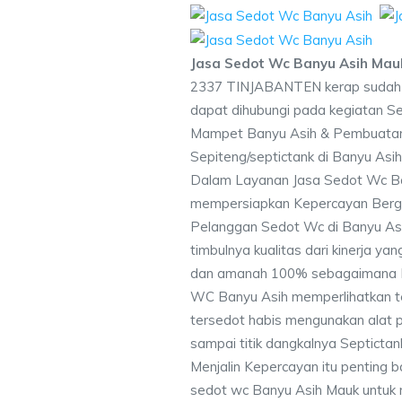
Jasa Sedot Wc Banyu Asih Mau
2337 TINJABANTEN kerap sudah 
dapat dihubungi pada kegiatan S
Mampet Banyu Asih & Pembuata
Sepiteng/septictank di Banyu Asi
Dalam Layanan Jasa Sedot Wc Ba
mempersiapkan Kepercayan Berga
Pelanggan Sedot Wc di Banyu Asi
timbulnya kualitas dari kinerja yan
dan amanah 100% sebagaimana H
WC Banyu Asih memperlihatkan te
tersedot habis mengunakan alat p
sampai titik dangkalnya Septictan
Menjalin Kepercayan itu penting 
sedot wc Banyu Asih Mauk untuk m