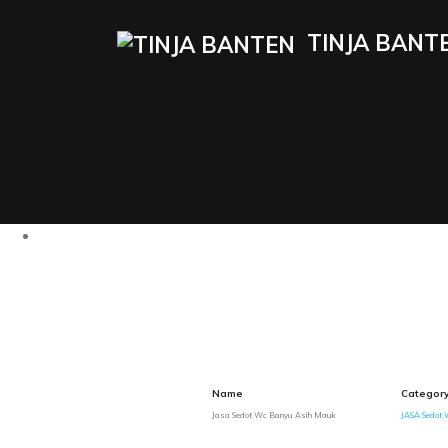
TINJA BANT
Name
Categor
Jasa Sedot Wc Banyu Asih Mauk
JASA Sedot 