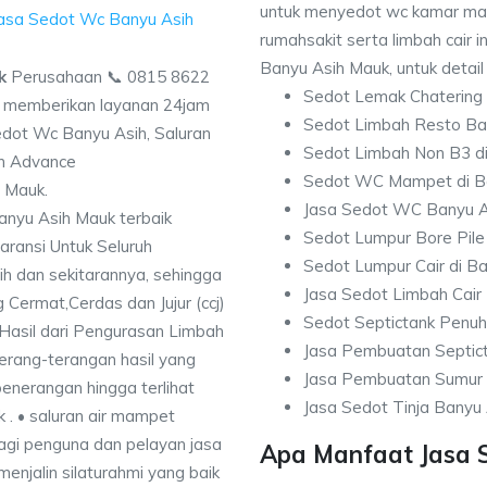
untuk menyedot wc kamar man
rumahsakit serta limbah cair i
Banyu Asih Mauk, untuk detail
k
Perusahaan 📞 0815 8622
Sedot Lemak Chatering
memberikan layanan 24jam
Sedot Limbah Resto Ba
edot Wc Banyu Asih, Saluran
Sedot Limbah Non B3 di
n Advance
Sedot WC Mampet di B
h Mauk.
Jasa Sedot WC Banyu A
nyu Asih Mauk terbaik
Sedot Lumpur Bore Pile
ransi Untuk Seluruh
Sedot Lumpur Cair di B
h dan sekitarannya, sehingga
Jasa Sedot Limbah Cair
g Cermat,Cerdas dan Jujur (ccj)
Sedot Septictank Penuh
asil dari Pengurasan Limbah
Jasa Pembuatan Septic
rang-terangan hasil yang
Jasa Pembuatan Sumur 
enerangan hingga terlihat
Jasa Sedot Tinja Banyu 
k . • saluran air mampet
bagi penguna dan pelayan jasa
Apa Manfaat Jasa 
enjalin silaturahmi yang baik