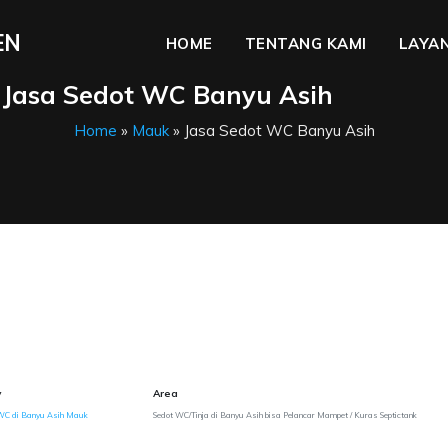
EN
HOME
TENTANG KAMI
LAYAN
Jasa Sedot WC Banyu Asih
Home
»
Mauk
» Jasa Sedot WC Banyu Asih
y
Area
WC di Banyu Asih Mauk
Sedot WC/Tinja di Banyu Asih bisa Pelancar Mampet / Kuras Septictank