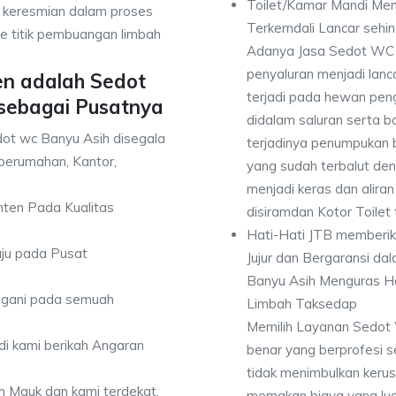
Toilet/Kamar Mandi Men
 keresmian dalam proses
Terkerndali Lancar seh
e titik pembuangan limbah
Adanya Jasa Sedot WC 
penyaluran menjadi lan
en adalah Sedot
terjadi pada hewan pen
sebagai Pusatnya
didalam saluran serta b
dot wc Banyu Asih disegala
terjadinya penumpukan
perumahan, Kantor,
yang sudah terbalut de
menjadi keras dan alir
anten Pada Kualitas
disiramdan Kotor Toilet
Hati-Hati JTB memberi
uju pada Pusat
Jujur dan Bergaransi d
Banyu Asih Menguras Ha
angani pada semuah
Limbah Taksedap
Memilih Layanan Sedot 
di kami berikah Angaran
benar yang berprofesi s
tidak menimbulkan keru
ih Mauk dan kami terdekat.
memakan biaya yang lua