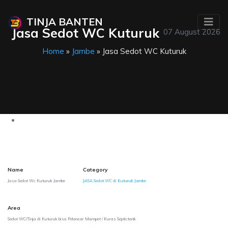
TINJA BANTEN
Jasa Sedot WC Kuturuk
07 August 2026
Home
»
Jambe
» Jasa Sedot WC Kuturuk
Name
Category
Jasa Sedot Wc Kuturuk Jambe
JASA Sedot WC di Kuturuk Jambe
Area
Sedot WC/Tinja di Kuturuk bisa Pelancar Mampet / Kuras Septictank