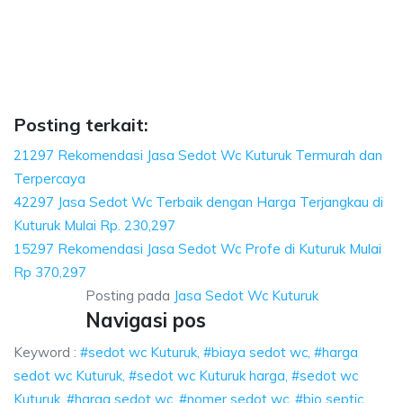
a sedot wc, harga sedot wc Kuturuk, sedot wc 
arga sedot wc Kuturuk, sedot wc Kuturuk harga, sedot wc Kuturuk, harga se
sedot wc, harga sedot wc Kuturuk, sedot wc Kuturuk 
t wc, harga sedot wc Kuturuk, sedot wc Kuturuk harga, sedo
Posting terkait:
21297 Rekomendasi Jasa Sedot Wc Kuturuk Termurah dan
Terpercaya
42297 Jasa Sedot Wc Terbaik dengan Harga Terjangkau di
Kuturuk Mulai Rp. 230,297
15297 Rekomendasi Jasa Sedot Wc Profe di Kuturuk Mulai
Rp 370,297
Posting pada
Jasa Sedot Wc Kuturuk
Navigasi pos
Keyword :
#sedot wc Kuturuk, #biaya sedot wc, #harga
sedot wc Kuturuk, #sedot wc Kuturuk harga, #sedot wc
Kuturuk, #harga sedot wc, #nomer sedot wc, #bio septic