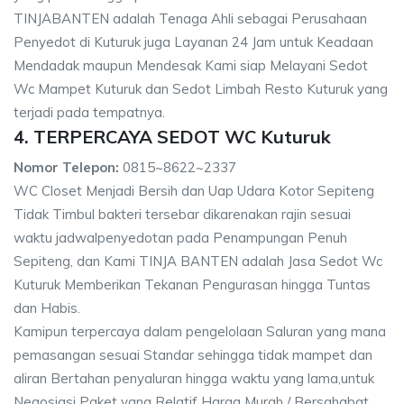
TINJABANTEN adalah Tenaga Ahli sebagai Perusahaan
Penyedot di Kuturuk juga Layanan 24 Jam untuk Keadaan
Mendadak maupun Mendesak Kami siap Melayani Sedot
Wc Mampet Kuturuk dan Sedot Limbah Resto Kuturuk yang
terjadi pada tempatnya.
4. TERPERCAYA SEDOT WC Kuturuk
Nomor Telepon:
0815~8622~2337
WC Closet Menjadi Bersih dan Uap Udara Kotor Sepiteng
Tidak Timbul bakteri tersebar dikarenakan rajin sesuai
waktu jadwalpenyedotan pada Penampungan Penuh
Sepiteng, dan Kami TINJA BANTEN adalah Jasa Sedot Wc
Kuturuk Memberikan Tekanan Pengurasan hingga Tuntas
dan Habis.
Kamipun terpercaya dalam pengelolaan Saluran yang mana
pemasangan sesuai Standar sehingga tidak mampet dan
aliran Bertahan penyaluran hingga waktu yang lama,untuk
Negosiasi Paket yang Relatif Harga Murah / Bersahabat