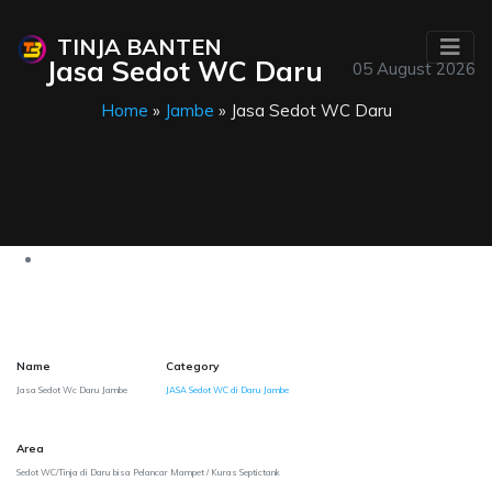
TINJA BANTEN
Jasa Sedot WC Daru
05 August 2026
Home
»
Jambe
» Jasa Sedot WC Daru
Name
Category
Jasa Sedot Wc Daru Jambe
JASA Sedot WC di Daru Jambe
Area
Sedot WC/Tinja di Daru bisa Pelancar Mampet / Kuras Septictank