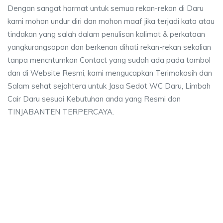
Dengan sangat hormat untuk semua rekan-rekan di Daru
kami mohon undur diri dan mohon maaf jika terjadi kata atau
tindakan yang salah dalam penulisan kalimat & perkataan
yangkurangsopan dan berkenan dihati rekan-rekan sekalian
tanpa mencntumkan Contact yang sudah ada pada tombol
dan di Website Resmi, kami mengucapkan Terimakasih dan
Salam sehat sejahtera untuk Jasa Sedot WC Daru, Limbah
Cair Daru sesuai Kebutuhan anda yang Resmi dan
TINJABANTEN TERPERCAYA.
aya sedot wc, harga sedot wc Daru, sedot wc D
wc, harga sedot wc Daru, sedot wc Daru harga, sedot wc Daru, harga sedot 
a sedot wc, harga sedot wc Daru, sedot wc Daru har
edot wc, harga sedot wc Daru, sedot wc Daru harga, sedot 