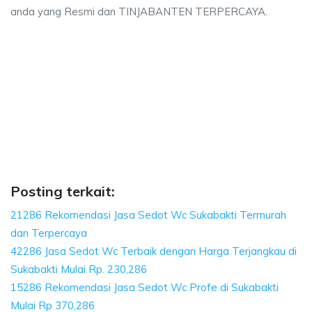
anda yang Resmi dan TINJABANTEN TERPERCAYA.
akti, biaya sedot wc, harga sedot wc Sukabakt
aya sedot wc, harga sedot wc Sukabakti, sedot wc Sukabakti harga, sedot w
kti, biaya sedot wc, harga sedot wc Sukabakti, sedo
, biaya sedot wc, harga sedot wc Sukabakti, sedot wc Suka
Posting terkait:
21286 Rekomendasi Jasa Sedot Wc Sukabakti Termurah
dan Terpercaya
42286 Jasa Sedot Wc Terbaik dengan Harga Terjangkau di
Sukabakti Mulai Rp. 230,286
15286 Rekomendasi Jasa Sedot Wc Profe di Sukabakti
Mulai Rp 370,286