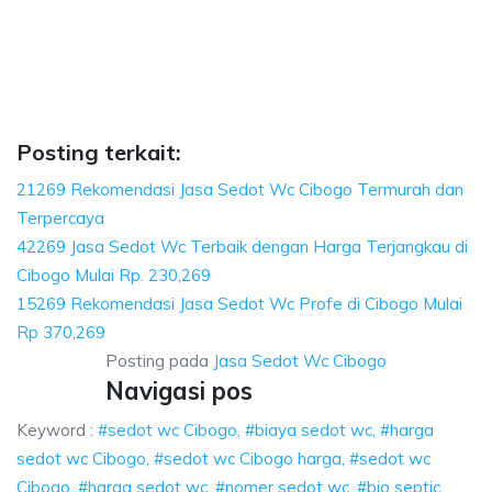
c, harga sedot wc Cibogo, sedot wc Cibogo har
Cibogo, sedot wc Cibogo harga, sedot wc Cibogo, harga sedot wc, nomer s
harga sedot wc Cibogo, sedot wc Cibogo harga, sedo
 sedot wc Cibogo, sedot wc Cibogo harga, sedot wc Cibogo, 
Posting terkait:
21269 Rekomendasi Jasa Sedot Wc Cibogo Termurah dan
Terpercaya
42269 Jasa Sedot Wc Terbaik dengan Harga Terjangkau di
Cibogo Mulai Rp. 230,269
15269 Rekomendasi Jasa Sedot Wc Profe di Cibogo Mulai
Rp 370,269
Posting pada
Jasa Sedot Wc Cibogo
Navigasi pos
Keyword :
#sedot wc Cibogo, #biaya sedot wc, #harga
sedot wc Cibogo, #sedot wc Cibogo harga, #sedot wc
Cibogo, #harga sedot wc, #nomer sedot wc, #bio septic