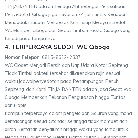
TINJABANTEN adalah Tenaga Ahli sebagai Perusahaan
Penyedot di Cibogo juga Layanan 24 Jam untuk Keadaan
Mendadak maupun Mendesak Kami siap Melayani Sedot
Wc Mampet Cibogo dan Sedot Limbah Resto Cibogo yang
terjadi pada tempatnya.
4. TERPERCAYA SEDOT WC Cibogo
Nomor Telepon:
0815~8622~2337
WC Closet Menjadi Bersih dan Uap Udara Kotor Sepiteng
Tidak Timbul bakteri tersebar dikarenakan rajin sesuai
waktu jadwalpenyedotan pada Penampungan Penuh
Sepiteng, dan Kami TINJA BANTEN adalah Jasa Sedot Wc
Cibogo Memberikan Tekanan Pengurasan hingga Tuntas
dan Habis.
Kamipun terpercaya dalam pengelolaan Saluran yang mana
pemasangan sesuai Standar sehingga tidak mampet dan
aliran Bertahan penyaluran hingga waktu yang lama,untuk
Negosiasi Paket yang Relatif Harga Murah / Bersahabat