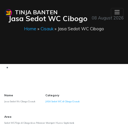
TINJA BANTEN
Jasa Sedot WC Cibogo
08 August 2026
Home
»
Cisauk
» Jasa Sedot WC Cibogo
Name
Category
Jasa Sedot Wc Cibogo Cisauk
JASA Sedot WC di Cibogo Cisauk
Area
Sedot WC/Tinja di Cibogo bisa Pelancar Mampet / Kuras Septictank