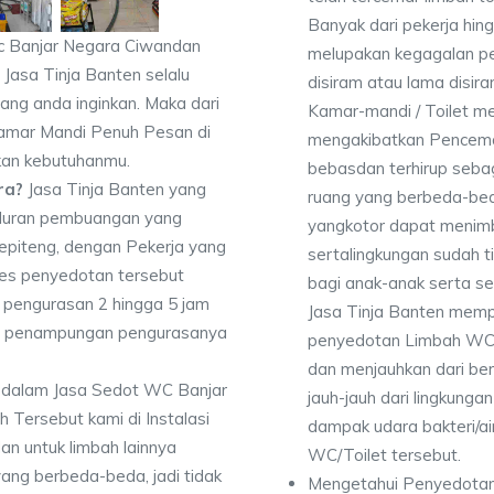
Banyak dari pekerja hi
c Banjar Negara Ciwandan
melupakan kegagalan p
 Jasa Tinja Banten selalu
disiram atau lama disir
ang anda inginkan. Maka dari
Kamar-mandi / Toilet 
amar Mandi Penuh Pesan di
mengakibatkan Pencema
kan kebutuhanmu.
bebasdan terhirup sebag
ra?
Jasa Tinja Banten yang
ruang yang berbeda-bed
luran pembuangan yang
yangkotor dapat menimbu
Sepiteng, dengan Pekerja yang
sertalingkungan sudah 
es penyedotan tersebut
bagi anak-anak serta se
pengurasan 2 hingga 5 jam
Jasa Tinja Banten memp
dan penampungan pengurasanya
penyedotan Limbah WC 
dan menjauhkan dari ber
 dalam Jasa Sedot WC Banjar
jauh-jauh dari lingkunga
ersebut kami di Instalasi
dampak udara bakteri/air
an untuk limbah lainnya
WC/Toilet tersebut.
yang berbeda-beda, jadi tidak
Mengetahui Penyedotan