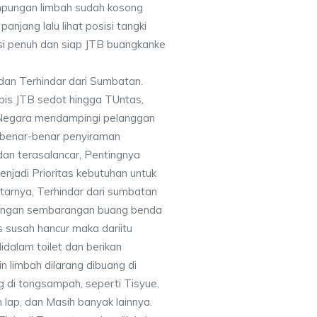
mpungan limbah sudah kosong
panjang lalu lihat posisi tangki
si penuh dan siap JTB buangkanke
dan Terhindar dari Sumbatan.
bis JTB sedot hingga TUntas,
Negara mendampingi pelanggan
a benar-benar penyiraman
dan terasalancar, Pentingnya
njadi Prioritas kebutuhan untuk
tarnya, Terhindar dari sumbatan
 jangan sembarangan buang benda
s susah hancur maka dariitu
dalam toilet dan berikan
n limbah dilarang dibuang di
g di tongsampah, seperti Tisyue,
n lap, dan Masih banyak lainnya.