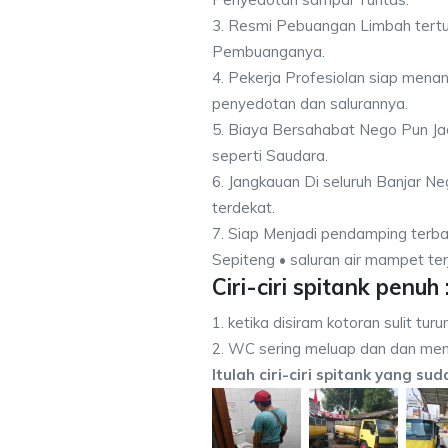
3. Resmi Pebuangan Limbah tert
Pembuanganya.
4. Pekerja Profesiolan siap men
penyedotan dan salurannya.
5. Biaya Bersahabat Nego Pun Ja
seperti Saudara.
6. Jangkauan Di seluruh Banjar N
terdekat.
7. Siap Menjadi pendamping terba
Sepiteng • saluran air mampet ter
Ciri-ciri spitank penuh 
1. ketika disiram kotoran sulit turu
2. WC sering meluap dan dan men
Itulah ciri-ciri spitank yang su