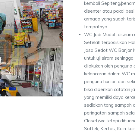
kembali Sepiteng/pena
disenter atau pakai besi 
armada yang sudah teri
tempatnya.
WC Jadi Mudah disiram 
Setelah terposisikan Ha
Jasa Sedot WC Banjar 
untuk uji siram sehingg
dilakukan oleh penguna 
kelancaran dalam WC me
penguna hunian dan seki
bisa diberikan catatan
yang memiliki daya kera
sediakan tong sampah di
peringatan sampah selai
Closet/wc tetapi dibuan
Softek, Kertas, Kain-kai