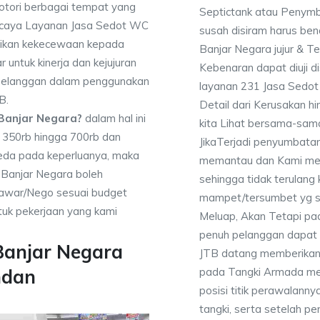
ori berbagai tempat yang
Septictank atau Penym
percaya Layanan Jasa Sedot WC
susah disiram harus be
rikan kekecewaan kepada
Banjar Negara jujur & T
 untuk kinerja dan kejujuran
Kebenaran dapat diuji 
 pelanggan dalam penggunakan
layanan 231 Jasa Sedo
B.
Detail dari Kerusakan 
 Banjar Negara?
dalam hal ini
kita Lihat bersama-sa
a 350rb hingga 700rb dan
JikaTerjadi penyumbatan
beda pada keperluanya, maka
memantau dan Kami mem
 Banjar Negara boleh
sehingga tidak terulang k
enawar/Nego sesuai budget
mampet/tersumbet yg s
uk pekerjaan yang kami
Meluap, Akan Tetapi p
penuh pelanggan dapat m
Banjar Negara
JTB datang memberikan l
pada Tangki Armada men
ndan
posisi titik perawalanny
tangki, serta setelah p