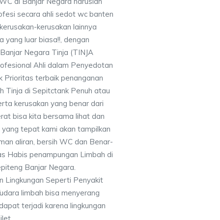
WC di Banjar Negara haruslah
fesi secara ahli sedot wc banten
kerusakan-kerusakan lainnya
yang luar biasa!!, dengan
anjar Negara Tinja (TINJA
fesional Ahli dalam Penyedotan
k Prioritas terbaik penanganan
 Tinja di Sepitctank Penuh atau
erta kerusakan yang benar dari
erat bisa kita bersama lihat dan
n yang tepat kami akan tampilkan
an aliran, bersih WC dan Benar-
as Habis penampungan Limbah di
piteng Banjar Negara.
 Lingkungan Seperti Penyakit
/udara limbah bisa menyerang
 dapat terjadi karena lingkungan
ilet