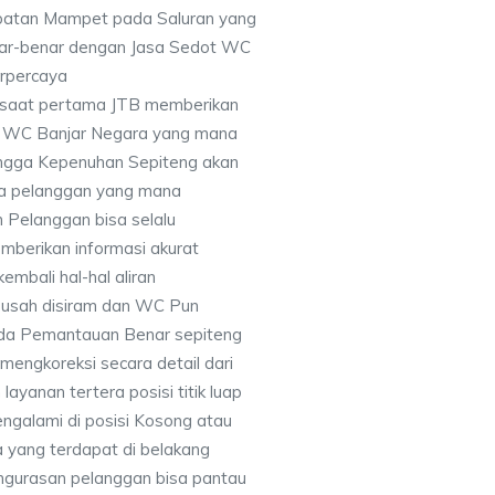
batan Mampet pada Saluran yang
nar-benar dengan Jasa Sedot WC
erpercaya
disaat pertama JTB memberikan
t WC Banjar Negara yang mana
hingga Kepenuhan Sepiteng akan
ma pelanggan yang mana
 Pelanggan bisa selalu
berikan informasi akurat
embali hal-hal aliran
usah disiram dan WC Pun
ada Pemantauan Benar sepiteng
engkoreksi secara detail dari
ayanan tertera posisi titik luap
galami di posisi Kosong atau
a yang terdapat di belakang
engurasan pelanggan bisa pantau