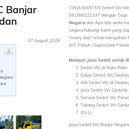
C Banjar
TINJA BANTEN Sedot Wc Meli
081586222337 dengan Tags
dan
Negara
dan Apa bila anda m
segera hubungi Kami yang sia
"every day" untuk mengatasi
07 August 2026
WC Penuh / Septictank Penuh
Meliputi Jasa Sedot untuk di
Sedot Wc di Ruko Ruko
ra
Solusi Sedot Wc Gedung
Negara
Ahli Sedot Wc di Gedun
ara
Jasa Sedot Wc Gedung 
Service Sedot Wc Peru
Tukang Sedot Wc Gedun
(DLL)
Jasa Sedot Wc Banjar Negara 