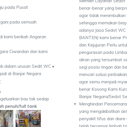
Memilih Layanan Sedot 
uju pada Pusat
benar-benar yang berpro
agar tidak menimbulkan 
angani pada semuah
sehingga memakan biaya 
adanya Jasa Sedot WC B
di kami berikah Angaran
BANTEN) kami benar Pro
dan Kejujuran Perlu untu
egara Ciwandan dan kami
pengurasan pada Limbah
aliran yang tersumbat s
ik dalam urusan Sedit WC •
segi posisi ringan dan b
jadi di Banjar Negara.
mencari solusi perbaika
:
agar semu menjadi myam
benar Kosong Kami Kur
n
Banjar Negara/Sedot Se
geluarkan bau tak sedap
Menghindari Pencemaran
dah penuh/full tank
yang mengakibatkan air
penyakit tifus dan diare
telah tercemar limbah to