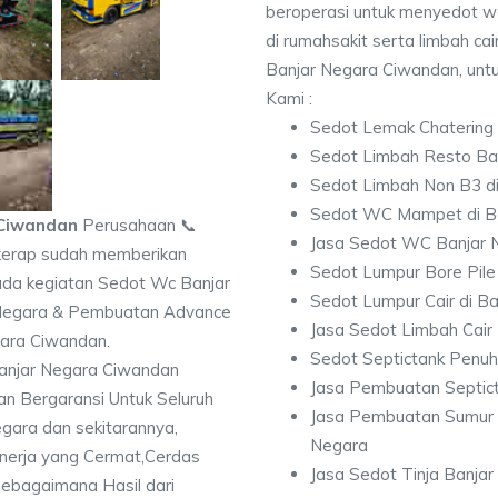
beroperasi untuk menyedot w
di rumahsakit serta limbah cair
Banjar Negara Ciwandan, untu
Kami :
Sedot Lemak Chatering
Sedot Limbah Resto Ba
Sedot Limbah Non B3 di
Sedot WC Mampet di B
 Ciwandan
Perusahaan 📞
Jasa Sedot WC Banjar 
erap sudah memberikan
Sedot Lumpur Bore Pile
ada kegiatan Sedot Wc Banjar
Sedot Lumpur Cair di B
 Negara & Pembuatan Advance
Jasa Sedot Limbah Cair
gara Ciwandan.
Sedot Septictank Penuh
anjar Negara Ciwandan
Jasa Pembuatan Septic
n Bergaransi Untuk Seluruh
Jasa Pembuatan Sumur 
gara dan sekitarannya,
Negara
kinerja yang Cermat,Cerdas
Jasa Sedot Tinja Banja
sebagaimana Hasil dari