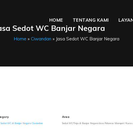
HOME
TENTANG KAMI
LAYAN
asa Sedot WC Banjar Negara
Home
»
Ciwandan
» Jasa Sedot WC Banjar Negara
egory
Area
 Sedot WC di Banjar Negara Ciwandan
Sedot WC/Tinja di Banjar Negara bisa Pelancar Mampet / Kuras 