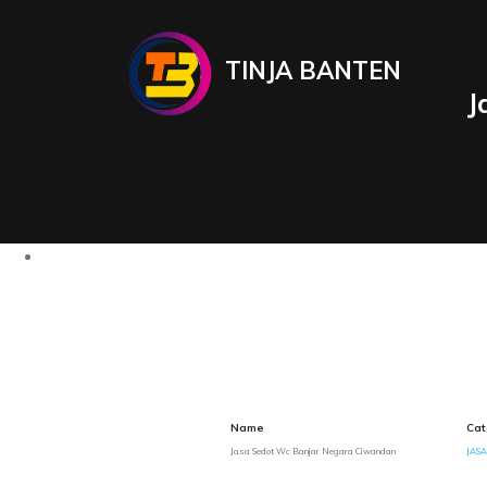
TINJA BANTEN
J
Name
Cat
Jasa Sedot Wc Banjar Negara Ciwandan
JASA