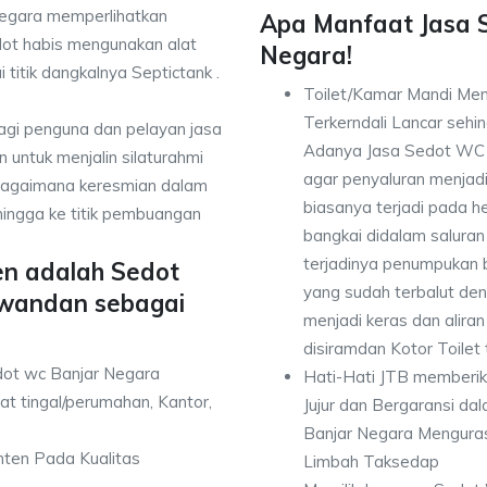
egara memperlihatkan
Apa Manfaat Jasa 
dot habis mengunakan alat
Negara!
 titik dangkalnya Septictank .
Toilet/Kamar Mandi Men
Terkerndali Lancar seh
bagi penguna dan pelayan jasa
Adanya Jasa Sedot WC 
untuk menjalin silaturahmi
agar penyaluran menjad
ebagaimana keresmian dalam
biasanya terjadi pada 
hingga ke titik pembuangan
bangkai didalam saluran
terjadinya penumpukan
en adalah Sedot
yang sudah terbalut de
wandan sebagai
menjadi keras dan alir
disiramdan Kotor Toilet
dot wc Banjar Negara
Hati-Hati JTB memberi
t tingal/perumahan, Kantor,
Jujur dan Bergaransi d
Banjar Negara Menguras
anten Pada Kualitas
Limbah Taksedap