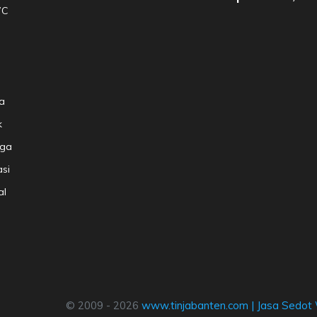
WC
a
k
aga
si
al
© 2009 - 2026
www.tinjabanten.com
|
Jasa Sedot