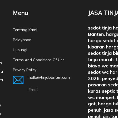
Menu
JASA TIN
sedot tinja h
Tentang Kami
Banten, harga
Pelayanan
harga sedot 
kisaran harga
Hubungi
sedot tinja b
tinja murah, 
Terms And Conditions Of Use
a
biaya wc mam
Privacy Policy
ja
sedot wc harg
hallo@tinjabanten.com
2026, penyed
ya.
pasaran sedo
Email
kuras septic 
wc mampet, b
got, harga t
i
penuh, jasa s
,
penuh air, ta