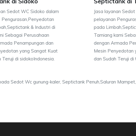
ank di Sidoko
Septictank di
nan Sedot WC Sidoko dalam
Jasa layanan Sedo
n Pengurasan,Penyedotan
pelayanan Pengura
h,Septictank & Industri di
pada Limbah,Septict
mi Sebagai Perusahaan
Tamiang kami Seba
rmada Penampungan dan
dengan Armada Pe
nyedotan yang Sangat Kuat
Mesin Penyedotan 
Teruji di sidokoIndonesia.
dan Sudah Teruji di
da Sedot Wc gunung-kaler, Septictank Penuh,Saluran Mampe