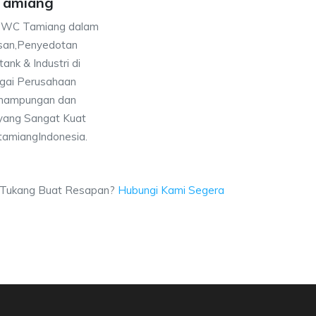
 Tamiang
t WC Tamiang dalam
san,Penyedotan
ank & Industri di
gai Perusahaan
nampungan dan
yang Sangat Kuat
 tamiangIndonesia.
t,Tukang Buat Resapan?
Hubungi Kami Segera