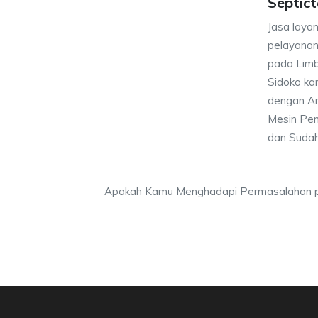
Septict
Jasa laya
pelayana
pada Limba
Sidoko ka
dengan A
Mesin Pe
dan Sudah 
Apakah Kamu Menghadapi Permasalahan pa